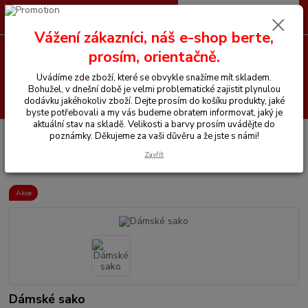
0
ks
CZK
+420 605 255 500
za
0 Kč
Vážení zákazníci, náš e-shop berte,
prosím, orientačně.
Menu
Uvádíme zde zboží, které se obvykle snažíme mít skladem.
Bohužel, v dnešní době je velmi problematické zajistit plynulou
Hledat
dodávku jakéhokoliv zboží. Dejte prosím do košíku produkty, jaké
byste potřebovali a my vás budeme obratem informovat, jaký je
aktuální stav na skladě. Velikosti a barvy prosím uvádějte do
Úvod
Vše pro jezdce
Bundy, kabáty, vesty, saka
Dámské sako
poznámky. Děkujeme za vaši důvěru a že jste s námi!
Zavřít
Dámské sako
Akce
Dámské sako