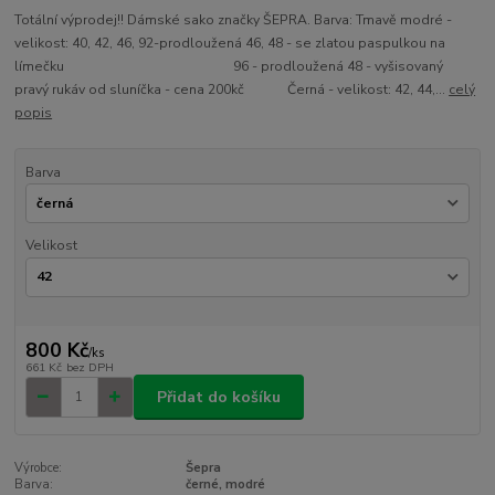
Totální výprodej!! Dámské sako značky ŠEPRA. Barva: Tmavě modré -
velikost: 40, 42, 46, 92-prodloužená 46, 48 - se zlatou paspulkou na
límečku 96 - prodloužená 48 - vyšisovaný
pravý rukáv od sluníčka - cena 200kč Černá - velikost: 42, 44,...
celý
popis
Barva
Velikost
800 Kč
/
ks
661 Kč
bez DPH
Přidat do košíku
Výrobce:
Šepra
Barva:
černé, modré