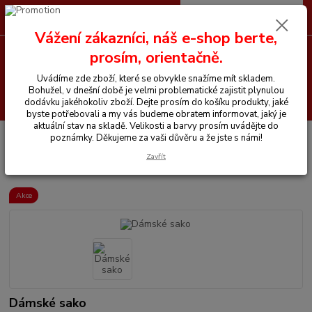
0
ks
CZK
+420 605 255 500
za
0 Kč
Vážení zákazníci, náš e-shop berte,
prosím, orientačně.
Menu
Uvádíme zde zboží, které se obvykle snažíme mít skladem.
Bohužel, v dnešní době je velmi problematické zajistit plynulou
Hledat
dodávku jakéhokoliv zboží. Dejte prosím do košíku produkty, jaké
byste potřebovali a my vás budeme obratem informovat, jaký je
aktuální stav na skladě. Velikosti a barvy prosím uvádějte do
Úvod
Vše pro jezdce
Bundy, kabáty, vesty, saka
Dámské sako
poznámky. Děkujeme za vaši důvěru a že jste s námi!
Zavřít
Dámské sako
Akce
Dámské sako