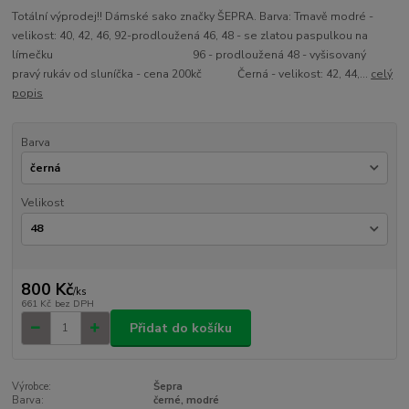
Totální výprodej!! Dámské sako značky ŠEPRA. Barva: Tmavě modré -
velikost: 40, 42, 46, 92-prodloužená 46, 48 - se zlatou paspulkou na
límečku 96 - prodloužená 48 - vyšisovaný
pravý rukáv od sluníčka - cena 200kč Černá - velikost: 42, 44,...
celý
popis
Barva
Velikost
800 Kč
/
ks
661 Kč
bez DPH
Přidat do košíku
Výrobce:
Šepra
Barva:
černé, modré