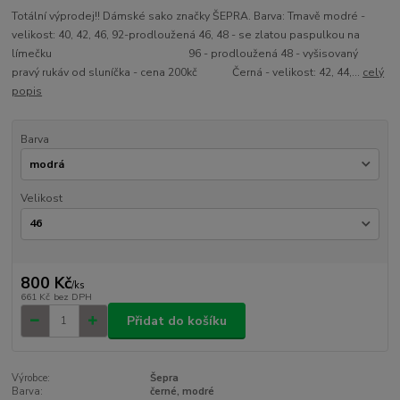
Totální výprodej!! Dámské sako značky ŠEPRA. Barva: Tmavě modré -
velikost: 40, 42, 46, 92-prodloužená 46, 48 - se zlatou paspulkou na
límečku 96 - prodloužená 48 - vyšisovaný
pravý rukáv od sluníčka - cena 200kč Černá - velikost: 42, 44,...
celý
popis
Barva
Velikost
800 Kč
/
ks
661 Kč
bez DPH
Přidat do košíku
Výrobce:
Šepra
Barva:
černé, modré