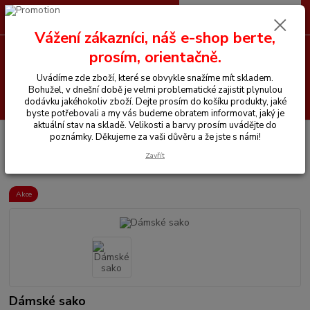
0
ks
CZK
+420 605 255 500
za
0 Kč
Vážení zákazníci, náš e-shop berte,
prosím, orientačně.
Menu
Uvádíme zde zboží, které se obvykle snažíme mít skladem.
Bohužel, v dnešní době je velmi problematické zajistit plynulou
Hledat
dodávku jakéhokoliv zboží. Dejte prosím do košíku produkty, jaké
byste potřebovali a my vás budeme obratem informovat, jaký je
aktuální stav na skladě. Velikosti a barvy prosím uvádějte do
Úvod
Vše pro jezdce
Bundy, kabáty, vesty, saka
Dámské sako
poznámky. Děkujeme za vaši důvěru a že jste s námi!
Zavřít
Dámské sako
Akce
Dámské sako