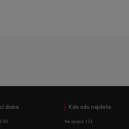
cí doba
Kde nás najdete
6:00
Na spojce 121