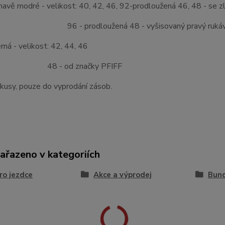
avě modré - velikost: 40, 42, 46, 92-prodloužená 46, 48 - se z
rodloužená 48 - vyšisovaný pravý rukáv od slu
 velikost: 42, 44, 46
 od značky PFIFF
kusy, pouze do vyprodání zásob.
zařazeno v kategoriích
ro jezdce
Akce a výprodej
Bund