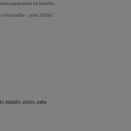
latou paspulkou na límečku
níčka - cena 200kč
y, kabáty, vesty, saka