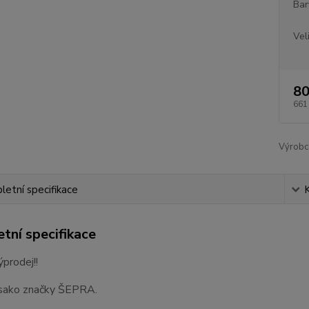
Bar
Vel
80
661
Výrobc
etní specifikace
tní specifikace
ýprodej!!
sako značky ŠEPRA.