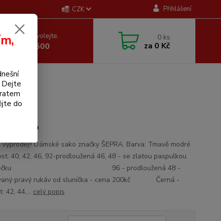
Přihlášení
CZK
 si rady? Zavolejte.
ím,
0
ks
za
0 Kč
 605 255 500
dnešní
. Dejte
bratem
ějte do
ské sako
í výprodej!! Dámské sako značky ŠEPRA. Barva: Tmavě modré
kost: 40, 42, 46, 92-prodloužená 46, 48 - se zlatou paspulkou
límečku 96 - prodloužená 48 -
ovaný pravý rukáv od sluníčka - cena 200kč Černá -
t: 42, 44,...
celý popis