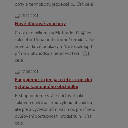
boty a termoboty, jezdecké b...
číst celé
15.11.2021
Nové dárkové vouchery
Co takhle někomu udělat radost? 🤩 Jen
tak nebo třeba pod stromečkem🎄 Naše
nové dárkové poukazy můžete zakoupit
přímo v obchůdku a nebo vystaví...
číst
celé
17.06.2021
Fungujeme tu jen jako elektronická
výloha kamenného obchůdku
E-shop budeme stále udržovat jako
takovou elektronickou výlohu obchůdku,
ale před vyzvednutím Vás moc prosíme o
ověřování dostupnosti produktu n...
číst
celé