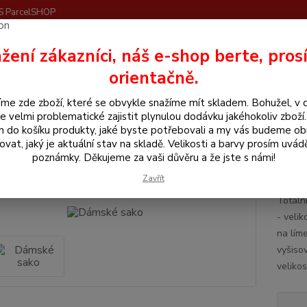
S ParcelSHOP
Nevíte
žení zákazníci, náš e-shop berte, pros
Hledat
+420
orientačně.
me zde zboží, které se obvykle snažíme mít skladem. Bohužel, v 
še pro jezdce
Bundy, kabáty, vesty, saka
Dámské sako
e velmi problematické zajistit plynulou dodávku jakéhokoliv zboží
m do košíku produkty, jaké byste potřebovali a my vás budeme o
ské sako
ovat, jaký je aktuální stav na skladě. Velikosti a barvy prosím uvád
poznámky. Děkujeme za vaši důvěru a že jste s námi!
Dám
Zavřít
Totáln
- veli
na 
vyšis
velikos