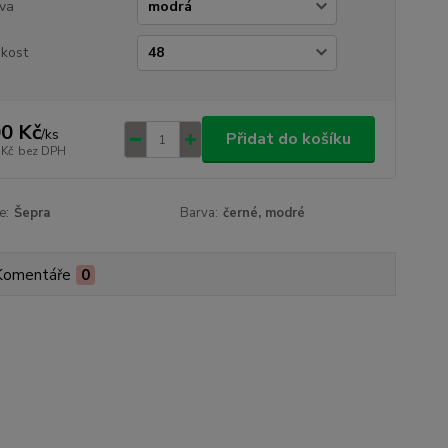
va
ikost
0 Kč
/
ks
Přidat do košíku
 Kč
bez DPH
e:
Šepra
Barva:
černé, modré
Komentáře
0