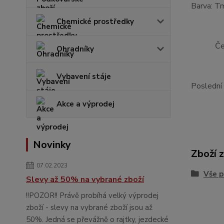
Barva: Tm
Chemické prostředky
96 - p
Černá -
Ohradníky
48 -
Vybavení stáje
Poslední 
Akce a výprodej
Novinky
Zboží 
07.02.2023
Vše p
Slevy až 50% na vybrané zboží
!!POZOR!! Právě probíhá velký výprodej
zboží - slevy na vybrané zboží jsou až
50%. Jedná se převážně o rajtky, jezdecké