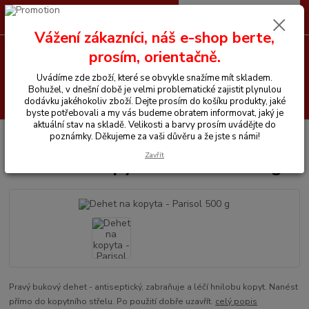
0
ks
CZK
+420 605 255 500
za
0 Kč
Vážení zákazníci, náš e-shop berte,
prosím, orientačně.
Menu
Uvádíme zde zboží, které se obvykle snažíme mít skladem.
Bohužel, v dnešní době je velmi problematické zajistit plynulou
Hledat
dodávku jakéhokoliv zboží. Dejte prosím do košíku produkty, jaké
byste potřebovali a my vás budeme obratem informovat, jaký je
aktuální stav na skladě. Velikosti a barvy prosím uvádějte do
Úvod
Chemické prostředky
Dehet na kopyta - Parisol 500 g
poznámky. Děkujeme za vaši důvěru a že jste s námi!
Zavřít
Dehet na kopyta - Parisol 500 g
Pravý bukový dehet - antiseptický, zabraňuje a léčí hnilobu kopyt. Nanést
přímo do kopytního střelu. Po použití dobře uzavřít.
celý popis