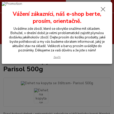
0
ks
CZK
+420 605 255 500
za
0 Kč
Vážení zákazníci, náš e-shop berte,
prosím, orientačně.
Menu
Uvádíme zde zboží, které se obvykle snažíme mít skladem.
Bohužel, v dnešní době je velmi problematické zajistit plynulou
Hledat
dodávku jakéhokoliv zboží. Dejte prosím do košíku produkty, jaké
byste potřebovali a my vás budeme obratem informovat, jaký je
aktuální stav na skladě. Velikosti a barvy prosím uvádějte do
Úvod
Chemické prostředky
Dehet na kopyta se štětcem- Parisol 500g
poznámky. Děkujeme za vaši důvěru a že jste s námi!
Zavřít
Dehet na kopyta se štětcem-
Parisol 500g
Pravý bukový dehet - antiseptický, zabraňuje a léčí hnilobu kopyt. Nanést