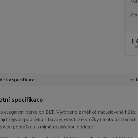
Vel
Cen
1 
1 3
etní specifikace
tní specifikace
a elegantní pérka od ELT. Vyrobené z měkké naolejované kůže, zaj
Mají hřejivou podšívku z bavlny, elastické vložky na obou stranác
zovou podrážkou a mírně rozšířenou podešví.