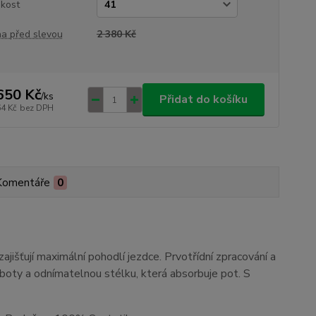
ikost
a před slevou
2 380 Kč
650 Kč
/
ks
Přidat do košíku
64 Kč
bez DPH
Komentáře
0
išťují maximální pohodlí jezdce. Prvotřídní zpracování a
h boty a odnímatelnou stélku, která absorbuje pot. S