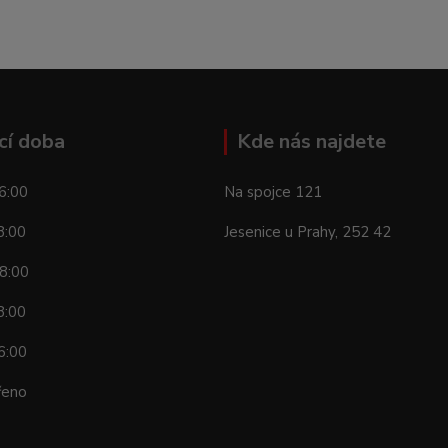
cí doba
Kde nás najdete
6:00
Na spojce 121
8:00
Jesenice u Prahy, 252 42
8:00
8:00
6:00
řeno