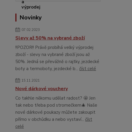
Novinky
07.02.2023
Slevy až 50% na vybrané zboží
!!POZOR!! Právě probíhá velký výprodej
zboží - slevy na vybrané zboží jsou až
50%. Jedná se převážně o rajtky, jezdecké
boty a termoboty, jezdecké b...
číst celé
15.11.2021
Nové dárkové vouchery
Co takhle někomu udělat radost? 🤩 Jen
tak nebo třeba pod stromečkem🎄 Naše
nové dárkové poukazy můžete zakoupit
přímo v obchůdku a nebo vystaví...
číst
celé