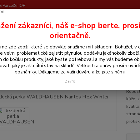
S ParcelSHOP
Nevíte
žení zákazníci, náš e-shop berte, pros
Hledat
+420
orientačně.
me zde zboží, které se obvykle snažíme mít skladem. Bohužel, v 
še pro jezdce
Jezdecké boty
Perka
Jezdecká perka WALDHAUSEN
e velmi problematické zajistit plynulou dodávku jakéhokoliv zboží
m do košíku produkty, jaké byste potřebovali a my vás budeme o
ecká perka WALDHAUSEN Nante
ovat, jaký je aktuální stav na skladě. Velikosti a barvy prosím uvád
poznámky. Děkujeme za vaši důvěru a že jste s námi!
Jezd
Zavřít
Robust
kůže, z
kvalita
straná
protis