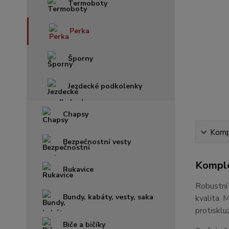
Termoboty
Perka
Šporny
Jezdecké podkolenky
Chapsy
Kompl
Bezpečnostní vesty
Komple
Rukavice
Robustní 
Bundy, kabáty, vesty, saka
kvalita. 
protisklu
Biče a bičíky