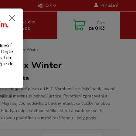
Přihlášení
CZK
 si rady? Zavolejte.
ím,
0
ks
za
0 Kč
 605 255 500
dnešní
 Nantes Flex Winter
. Dejte
bratem
s Flex Winter
ějte do
ecká perka
ní a elegantní pérka od ELT. Vyrobené z měkké naolejované
ajišťují maximální pohodlí jezdce. Prvotřídní zpracování a
. Mají hřejivou podšívku z bavlny, elastické vložky na obou
ch boty a odnímatelnou stélku, která absorbuje pot. S
kluzovou podrážkou a mírně rozšířenou...
celý popis