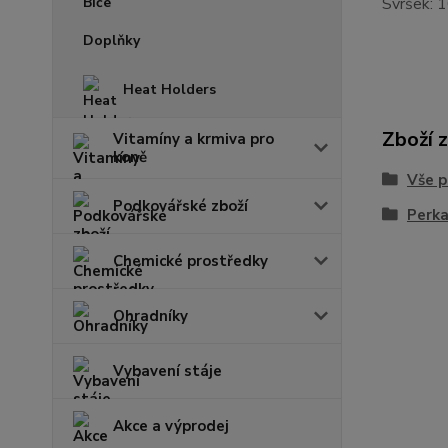
Svršek: 
Doplňky
Heat Holders
Zboží 
Vitamíny a krmiva pro
koně
Vše p
Podkovářské zboží
Perk
Chemické prostředky
Ohradníky
Vybavení stáje
Akce a výprodej