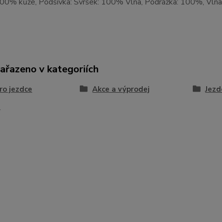
100% kůže, Podšívka: Svršek: 100% Vlna, Podrážka: 100%, Vln
zařazeno v kategoriích
ro jezdce
Akce a výprodej
Jezd
a