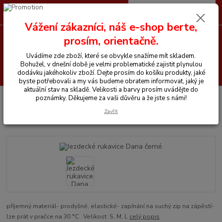
0
ks
CZK
+420 605 255 500
za
0 Kč
Vážení zákazníci, náš e-shop berte,
prosím, orientačně.
Menu
Uvádíme zde zboží, které se obvykle snažíme mít skladem.
Bohužel, v dnešní době je velmi problematické zajistit plynulou
Hledat
dodávku jakéhokoliv zboží. Dejte prosím do košíku produkty, jaké
byste potřebovali a my vás budeme obratem informovat, jaký je
aktuální stav na skladě. Velikosti a barvy prosím uvádějte do
Úvod
Vše pro jezdce
Rukavice
Jezdecké rukavice Dana černé
poznámky. Děkujeme za vaši důvěru a že jste s námi!
Zavřít
Jezdecké rukavice Dana černé
příjemný materiál- prodyšné, elastické- zapínání na suchý zip na zápěstí-
lze prát v pračce na 30 °C Velikost: S, M, L
celý popis