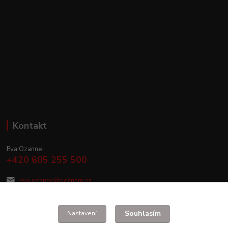
Kontakt
Eva Ozanne
+420 605 255 500
eva.ozanne@seznam.cz
Souhlasím
Nastavení