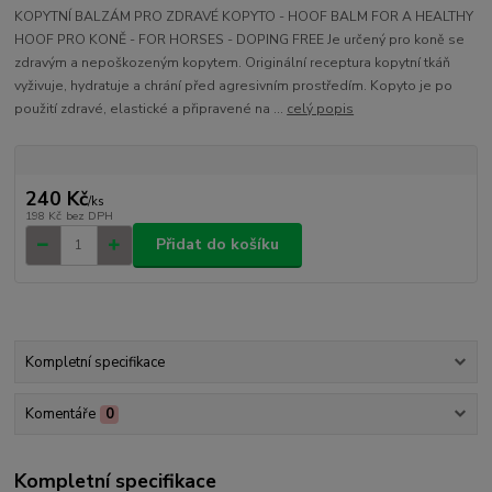
KOPYTNÍ BALZÁM PRO ZDRAVÉ KOPYTO - HOOF BALM FOR A HEALTHY
HOOF PRO KONĚ - FOR HORSES - DOPING FREE Je určený pro koně se
zdravým a nepoškozeným kopytem. Originální receptura kopytní tkáň
vyživuje, hydratuje a chrání před agresivním prostředím. Kopyto je po
použití zdravé, elastické a připravené na ...
celý popis
240 Kč
/
ks
198 Kč
bez DPH
Přidat do košíku
Kompletní specifikace
Komentáře
0
Kompletní specifikace