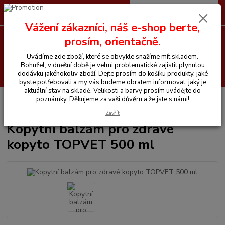
0
ks
CZK
+420 605 255 500
za
0 Kč
Vážení zákazníci, náš e-shop berte,
prosím, orientačně.
Menu
Uvádíme zde zboží, které se obvykle snažíme mít skladem.
Bohužel, v dnešní době je velmi problematické zajistit plynulou
Hledat
dodávku jakéhokoliv zboží. Dejte prosím do košíku produkty, jaké
byste potřebovali a my vás budeme obratem informovat, jaký je
aktuální stav na skladě. Velikosti a barvy prosím uvádějte do
Úvod
Chemické prostředky
Topvet
Kopytní balzám pro zdravé kopyto
poznámky. Děkujeme za vaši důvěru a že jste s námi!
TOPVET 500 ml
Zavřít
Kopytní balzám pro zdravé
kopyto TOPVET 500 ml