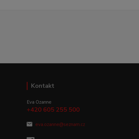
Kontakt
Eva Ozanne
+420 605 255 500
eva.ozanne@seznam.cz