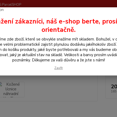
S ParcelSHOP
Nevíte
žení zákazníci, náš e-shop berte, pros
Hledat
+420
orientačně.
me zde zboží, které se obvykle snažíme mít skladem. Bohužel, v 
še pro koně
Kožené lícnice náhradní KenTaur
e velmi problematické zajistit plynulou dodávku jakéhokoliv zboží
m do košíku produkty, jaké byste potřebovali a my vás budeme o
né lícnice náhradní KenTaur
ovat, jaký je aktuální stav na skladě. Velikosti a barvy prosím uvád
poznámky. Děkujeme za vaši důvěru a že jste s námi!
Zavřít
20
165