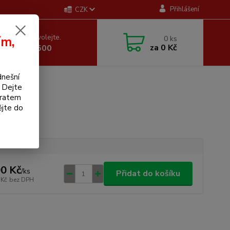
Přihlášení
CZK
 si rady? Zavolejte.
ím,
0
ks
za
0 Kč
 605 255 500
dnešní
. Dejte
bratem
ějte do
0 Kč
/
ks
Přidat do košíku
 Kč
bez DPH