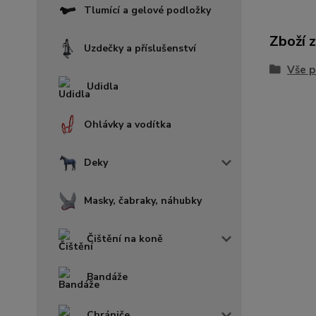
Tlumící a gelové podložky
Zboží 
Uzdečky a příslušenství
Vše p
Udidla
Ohlávky a vodítka
Deky
Masky, čabraky, náhubky
Čištění na koně
Bandáže
Chrániče