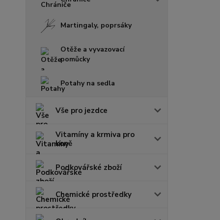
Martingaly, poprsáky
Otěže a vyvazovací
pomůcky
Potahy na sedla
Vše pro jezdce
Vitamíny a krmiva pro
koně
Podkovářské zboží
Chemické prostředky