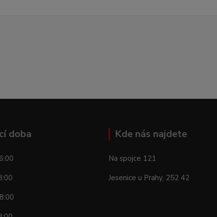
cí doba
Kde nás najdete
6:00
Na spojce 121
8:00
Jesenice u Prahy, 252 42
8:00
8:00