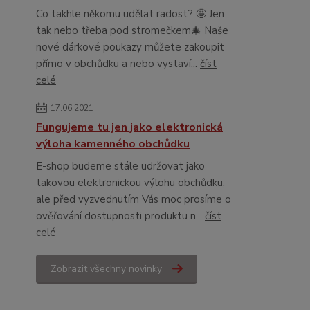
Co takhle někomu udělat radost? 🤩 Jen
tak nebo třeba pod stromečkem🎄 Naše
nové dárkové poukazy můžete zakoupit
přímo v obchůdku a nebo vystaví...
číst
celé
17.06.2021
Fungujeme tu jen jako elektronická
výloha kamenného obchůdku
E-shop budeme stále udržovat jako
takovou elektronickou výlohu obchůdku,
ale před vyzvednutím Vás moc prosíme o
ověřování dostupnosti produktu n...
číst
celé
Zobrazit všechny novinky