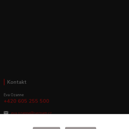
Kontakt
Eva Ozanne
+420 605 255 500
eva.ozanne@seznam.cz