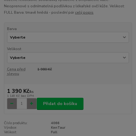
Neoprenové s odnímatelná podšívkou z lékařské ovčí kůže. Velikost:
FULL Barva: tmavě hnědá - poslední pár
celý popis
Barva
Velikost
Cena před
1 980 Kč
slevou
1 390 Kč
/
ks
1 149 Kč
bez DPH
Přidat do košíku
Číslo produktu:
4066
Výrobce:
KenTaur
Velikost:
Full