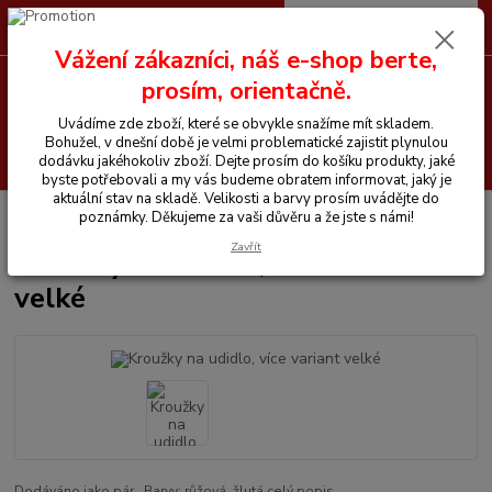
0
ks
CZK
+420 605 255 500
za
0 Kč
Vážení zákazníci, náš e-shop berte,
prosím, orientačně.
Menu
Uvádíme zde zboží, které se obvykle snažíme mít skladem.
Bohužel, v dnešní době je velmi problematické zajistit plynulou
Hledat
dodávku jakéhokoliv zboží. Dejte prosím do košíku produkty, jaké
byste potřebovali a my vás budeme obratem informovat, jaký je
aktuální stav na skladě. Velikosti a barvy prosím uvádějte do
Úvod
Vše pro koně
Kroužky na udidlo, více variant velké
poznámky. Děkujeme za vaši důvěru a že jste s námi!
Zavřít
Kroužky na udidlo, více variant
velké
Dodáváno jako pár. Barvy: růžová, žlutá
celý popis