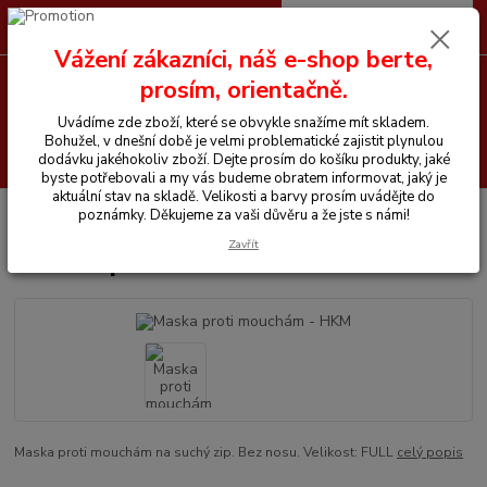
0
ks
CZK
+420 605 255 500
za
0 Kč
Vážení zákazníci, náš e-shop berte,
prosím, orientačně.
Menu
Uvádíme zde zboží, které se obvykle snažíme mít skladem.
Bohužel, v dnešní době je velmi problematické zajistit plynulou
Hledat
dodávku jakéhokoliv zboží. Dejte prosím do košíku produkty, jaké
byste potřebovali a my vás budeme obratem informovat, jaký je
aktuální stav na skladě. Velikosti a barvy prosím uvádějte do
Úvod
Vše pro koně
Maska proti mouchám - HKM
poznámky. Děkujeme za vaši důvěru a že jste s námi!
Zavřít
Maska proti mouchám - HKM
Maska proti mouchám na suchý zip. Bez nosu. Velikost: FULL
celý popis