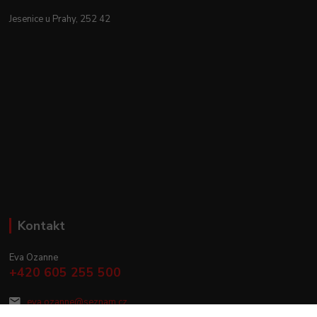
Jesenice u Prahy, 252 42
Kontakt
Eva Ozanne
+420 605 255 500
eva.ozanne@seznam.cz