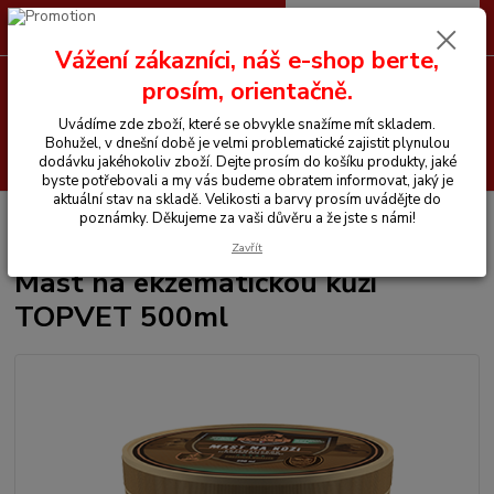
0
ks
CZK
+420 605 255 500
za
0 Kč
Vážení zákazníci, náš e-shop berte,
prosím, orientačně.
Menu
Uvádíme zde zboží, které se obvykle snažíme mít skladem.
Bohužel, v dnešní době je velmi problematické zajistit plynulou
Hledat
dodávku jakéhokoliv zboží. Dejte prosím do košíku produkty, jaké
byste potřebovali a my vás budeme obratem informovat, jaký je
aktuální stav na skladě. Velikosti a barvy prosím uvádějte do
Úvod
Chemické prostředky
Topvet
Mast na ekzematickou kůži
poznámky. Děkujeme za vaši důvěru a že jste s námi!
TOPVET 500ml
Zavřít
Mast na ekzematickou kůži
TOPVET 500ml