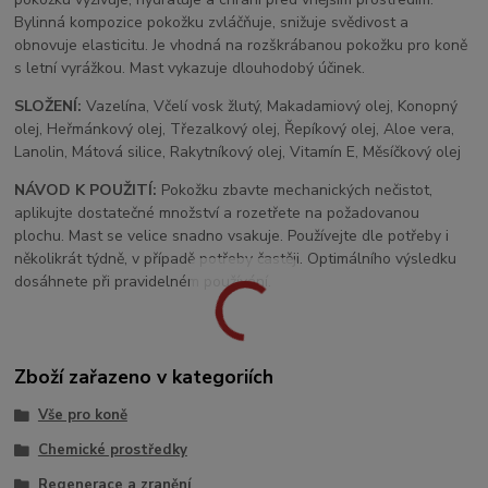
Bylinná kompozice pokožku zvláčňuje, snižuje svědivost a
obnovuje elasticitu. Je vhodná na rozškrábanou pokožku pro koně
s letní vyrážkou. Mast vykazuje dlouhodobý účinek.
SLOŽENÍ:
Vazelína, Včelí vosk žlutý, Makadamiový olej, Konopný
olej, Heřmánkový olej, Třezalkový olej, Řepíkový olej, Aloe vera,
Lanolin, Mátová silice, Rakytníkový olej, Vitamín E, Měsíčkový olej
NÁVOD K POUŽITÍ:
Pokožku zbavte mechanických nečistot,
aplikujte dostatečné množství a rozetřete na požadovanou
plochu. Mast se velice snadno vsakuje. Používejte dle potřeby i
několikrát týdně, v případě potřeby častěji. Optimálního výsledku
dosáhnete při pravidelném používání.
Zboží zařazeno v kategoriích
Vše pro koně
Chemické prostředky
Regenerace a zranění