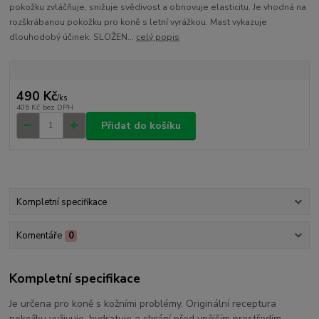
pokožku zvláčňuje, snižuje svědivost a obnovuje elasticitu. Je vhodná na
rozškrábanou pokožku pro koně s letní vyrážkou. Mast vykazuje
dlouhodobý účinek. SLOŽEN...
celý popis
490 Kč
/
ks
405 Kč
bez DPH
Přidat do košíku
Kompletní specifikace
Komentáře
0
Kompletní specifikace
Je určena pro koně s kožními problémy. Originální receptura
pokožku vyživuje, hydratuje a chrání před vnějším prostředím.