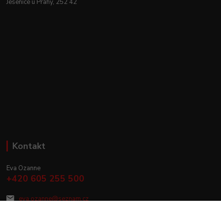
Jesenice u Prahy, 252 42
Kontakt
Eva Ozanne
+420 605 255 500
eva.ozanne@seznam.cz