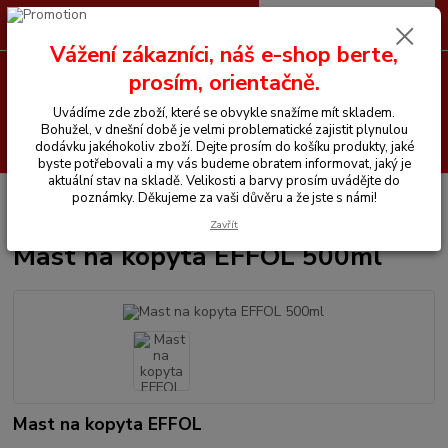
0
ks
CZK
+420 605 255 500
za
0 Kč
Vážení zákazníci, náš e-shop berte,
prosím, orientačně.
Menu
Uvádíme zde zboží, které se obvykle snažíme mít skladem.
Bohužel, v dnešní době je velmi problematické zajistit plynulou
Hledat
dodávku jakéhokoliv zboží. Dejte prosím do košíku produkty, jaké
byste potřebovali a my vás budeme obratem informovat, jaký je
aktuální stav na skladě. Velikosti a barvy prosím uvádějte do
Úvod
Chemické prostředky
Péče o kopyta
Mast na kopyta EFFOL
poznámky. Děkujeme za vaši důvěru a že jste s námi!
500ml
Zavřít
Mast na kopyta EFFOL 500ml
Mast na kopyta EFFOL