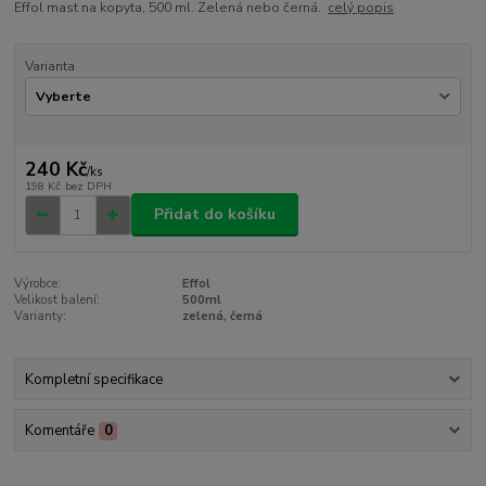
Effol mast na kopyta, 500 ml. Zelená nebo černá.
celý popis
Varianta
240 Kč
/
ks
198 Kč
bez DPH
Přidat do košíku
Výrobce:
Effol
Velikost balení:
500ml
Varianty:
zelená, černá
Kompletní specifikace
Komentáře
0