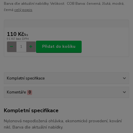
Barva dle aktuální nabídky. Velikost: COB Barva: červená, žlutá, modrá,
černá
celý popis
110 Kč
/
ks
91 Kč
bez DPH
Přidat do košíku
Kompletní specifikace
Komentáře
0
Kompletní specifikace
Nylonová nepodložená ohlávka, ekonomické provedení, kování
nikl. Barva dle aktuální nabídky.