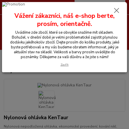
0
ks
CZK
+420 605 255 500
za
0 Kč
Vážení zákazníci, náš e-shop berte,
prosím, orientačně.
Menu
Uvádíme zde zboží, které se obvykle snažíme mít skladem.
Bohužel, v dnešní době je velmi problematické zajistit plynulou
Hledat
dodávku jakéhokoliv zboží. Dejte prosím do košíku produkty, jaké
byste potřebovali a my vás budeme obratem informovat, jaký je
aktuální stav na skladě. Velikosti a barvy prosím uvádějte do
Úvod
Vše pro koně
Ohlávky a vodítka
Nylonová ohlávka KenTaur
poznámky. Děkujeme za vaši důvěru a že jste s námi!
Zavřít
Nylonová ohlávka KenTaur
Nylonová ohlávka KenTaur
Nylonová nepodložená ohlávka, ekonomické provedení, kování nikl.