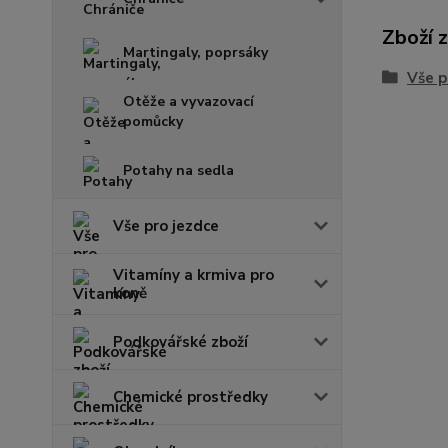
Zboží 
Martingaly, poprsáky
Vše p
Otěže a vyvazovací
pomůcky
Potahy na sedla
Vše pro jezdce
Vitamíny a krmiva pro
koně
Podkovářské zboží
Chemické prostředky