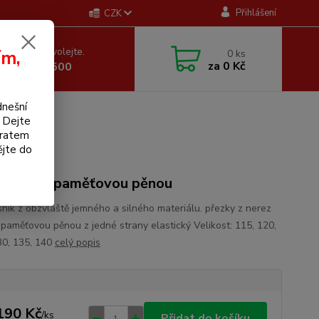
Přihlášení
CZK
 si rady? Zavolejte.
ím,
0
ks
za
0 Kč
 605 255 500
dnešní
. Dejte
bratem
ějte do
řišník s paměťovou pěnou
šník z obzvláště jemného a silného materiálu. přezky z nerez
s paměťovou pěnou z jedné strany elastický Velikost: 115, 120,
30, 135, 140
celý popis
190 Kč
/
ks
Přidat do košíku