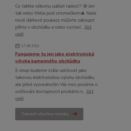
Co takhle někomu udělat radost? 🤩 Jen
tak nebo třeba pod stromečkem🎄 Naše
nové dárkové poukazy můžete zakoupit
přímo v obchůdku a nebo vystaví...
číst
celé
17.06.2021
Fungujeme tu jen jako elektronická
výloha kamenného obchůdku
E-shop budeme stále udržovat jako
takovou elektronickou výlohu obchůdku,
ale před vyzvednutím Vás moc prosíme o
ověřování dostupnosti produktu n...
číst
celé
Zobrazit všechny novinky