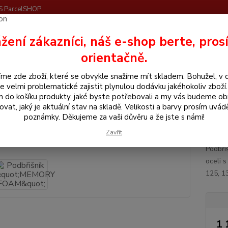
S ParcelSHOP
Nevíte
žení zákazníci, náš e-shop berte, pros
Hledat
+420
orientačně.
me zde zboží, které se obvykle snažíme mít skladem. Bohužel, v 
še pro koně
Podbříšníky
Podbřišník "MEMORY FOAM"
e velmi problematické zajistit plynulou dodávku jakéhokoliv zboží
m do košíku produkty, jaké byste potřebovali a my vás budeme o
břišník "MEMORY FOAM"
ovat, jaký je aktuální stav na skladě. Velikosti a barvy prosím uvád
poznámky. Děkujeme za vaši důvěru a že jste s námi!
Podb
Zavřít
Podbři
oceli 
125, 1
1 