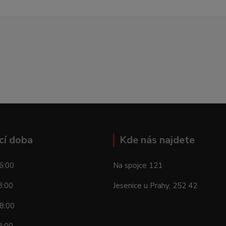
cí doba
Kde nás najdete
6:00
Na spojce 121
8:00
Jesenice u Prahy, 252 42
8:00