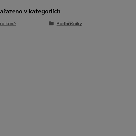
zařazeno v kategoriích
ro koně
Podbříšníky