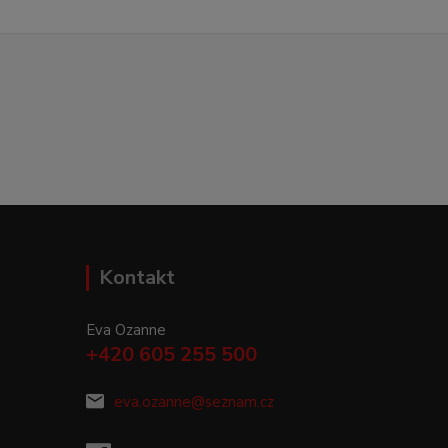
Kontakt
Eva Ozanne
+420 605 255 500
eva.ozanne@seznam.cz