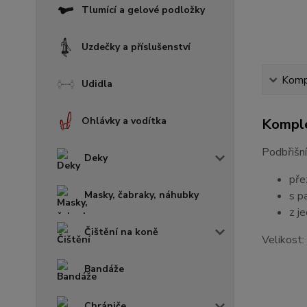
Tlumící a gelové podložky
Uzdečky a příslušenství
Kompl
Udidla
Ohlávky a vodítka
Komple
Podbřišní
Deky
pře
Masky, čabraky, náhubky
s p
z j
Čištění na koně
Velikost
Bandáže
Chrániče