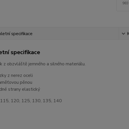
983
etní specifikace
tní specifikace
k z obzvláště jemného a silného materiálu.
zky z nerez oceli
aměťovou pěnou
edné strany elastický
: 115, 120, 125, 130, 135, 140