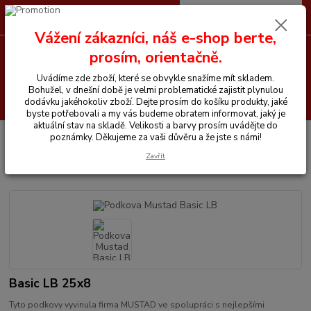
0
ks
CZK
+420 605 255 500
za
0 Kč
Vážení zákazníci, náš e-shop berte,
prosím, orientačně.
Menu
Uvádíme zde zboží, které se obvykle snažíme mít skladem.
Bohužel, v dnešní době je velmi problematické zajistit plynulou
Hledat
dodávku jakéhokoliv zboží. Dejte prosím do košíku produkty, jaké
byste potřebovali a my vás budeme obratem informovat, jaký je
aktuální stav na skladě. Velikosti a barvy prosím uvádějte do
Úvod
Podkovářské zboží
Podkovy
Podkova Mustad Basic LB
poznámky. Děkujeme za vaši důvěru a že jste s námi!
Zavřít
Podkova Mustad Basic LB
Basic LB 25x8
Tyto podkovy vyvinula firma MUSTAD ve spolupráci s nejlepšími