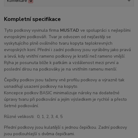
Komentáře
0
Kompletní specifikace
Tyto podkovy vyvinula firma
MUSTAD
ve spolupráci s nejlepšími
evropskými podkováři. Tvar je odvozen od nejčastěji se
vyskytujícího plně oválného tvaru kopyta teplokrevných
evropských koní. Přední i zadní podkovy jsou vyráběny jako pravá
a levá, kdy vnitřní rameno podkovy je kratší než rameno vnější.
Rýha je posunuta blíže k patkám a vzdálenost mezi první a
poslední dírou na podkováky je na vnitřním ramenu menší.
Čepičky podkov jsou taženy vně profilu podkovy a výrazně tak
usnadňují usazení podkovy na kopyto.
Koncepce podkov BASIC minimalizuje nároky na dodatečné
úpravy tvaru při podkování a jejím výsledkem je rychlé a přesto
šetrné podkování.
Různé velikosti: 0, 1, 2, 3, 4, 5
Přední podkovy jsou kulatější s jednou čepičkou. Zadní podkovy
jsou podlouhlejší s dvěma čepičkami.