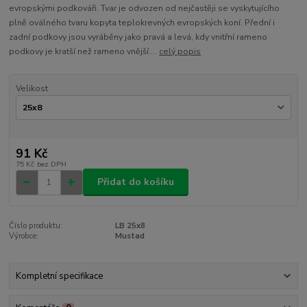
evropskými podkováři. Tvar je odvozen od nejčastěji se vyskytujícího
plně oválného tvaru kopyta teplokrevných evropských koní. Přední i
zadní podkovy jsou vyráběny jako pravá a levá, kdy vnitřní rameno
podkovy je kratší než rameno vnější....
celý popis
Velikost
91 Kč
75 Kč
bez DPH
Přidat do košíku
Číslo produktu:
LB 25x8
Výrobce:
Mustad
Kompletní specifikace