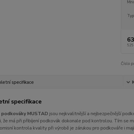
Mno
Typ
63
525
Číslo p
etní specifikace
tní specifikace
é podkováky MUSTAD
jsou nejkvalitnější a nejbezpečnější podk
, že má při přibíjení podkovák dokonale pod kontrolou. Tím se m
isní kontrola kvality při výrobě je zárukou pro podkováře i maji