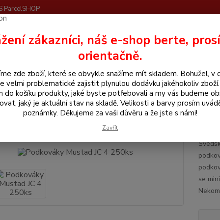
S ParcelSHOP
Nevíte
žení zákazníci, náš e-shop berte, pros
Hledat
+420
orientačně.
me zde zboží, které se obvykle snažíme mít skladem. Bohužel, v 
odkovářské zboží
Podkováky
Podkováky Mustad JC 4 250ks
e velmi problematické zajistit plynulou dodávku jakéhokoliv zboží
m do košíku produkty, jaké byste potřebovali a my vás budeme o
ováky Mustad JC 4 250ks
ovat, jaký je aktuální stav na skladě. Velikosti a barvy prosím uvád
poznámky. Děkujeme za vaši důvěru a že jste s námi!
Must
Zavřít
ukt
Švédsk
podkov
podkov
se min
Nekomp