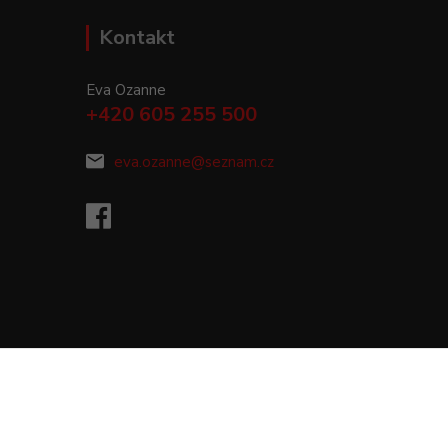
Kontakt
Eva Ozanne
+420 605 255 500
eva.ozanne@seznam.cz