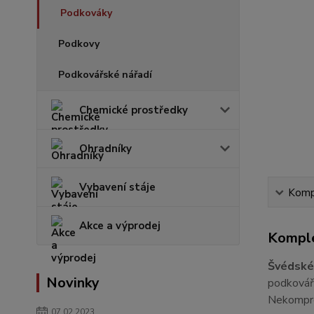
Podkováky
Podkovy
Podkovářské nářadí
Chemické prostředky
Ohradníky
Vybavení stáje
Kompl
Akce a výprodej
Komple
Švédsk
Novinky
podkováři
Nekomprom
07.02.2023