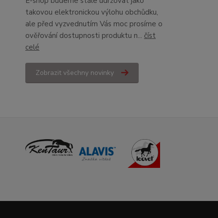
E-shop budeme stále udržovat jako
takovou elektronickou výlohu obchůdku,
ale před vyzvednutím Vás moc prosíme o
ověřování dostupnosti produktu n...
číst
celé
Zobrazit všechny novinky