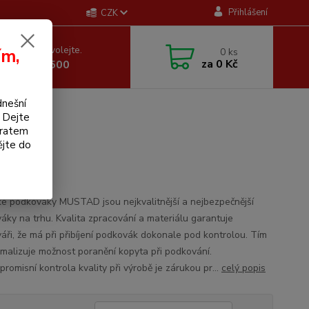
Přihlášení
CZK
 si rady? Zavolejte.
ím,
0
ks
za
0 Kč
 605 255 500
dnešní
. Dejte
bratem
ějte do
ad JC 4
é podkováky MUSTAD jsou nejkvalitnější a nejbezpečnější
áky na trhu. Kvalita zpracování a materiálu garantuje
áři, že má při přibíjení podkovák dokonale pod kontrolou. Tím
imalizuje možnost poranění kopyta při podkování.
romisní kontrola kvality při výrobě je zárukou pr...
celý popis