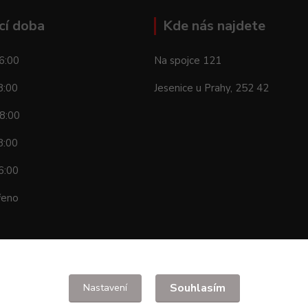
cí doba
Kde nás najdete
6:00
Na spojce 121
8:00
Jesenice u Prahy, 252 42
8:00
8:00
6:00
řeno
Souhlasím
Nastavení