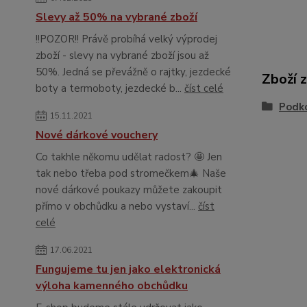
Slevy až 50% na vybrané zboží
!!POZOR!! Právě probíhá velký výprodej
zboží - slevy na vybrané zboží jsou až
50%. Jedná se převážně o rajtky, jezdecké
Zboží 
boty a termoboty, jezdecké b...
číst celé
Podko
15.11.2021
Nové dárkové vouchery
Co takhle někomu udělat radost? 🤩 Jen
tak nebo třeba pod stromečkem🎄 Naše
nové dárkové poukazy můžete zakoupit
přímo v obchůdku a nebo vystaví...
číst
celé
17.06.2021
Fungujeme tu jen jako elektronická
výloha kamenného obchůdku