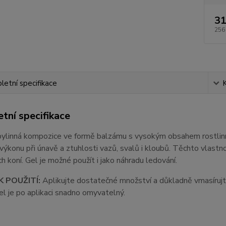
31
256
etní specifikace
tní specifikace
bylinná kompozice ve formě balzámu s vysokým obsahem rostlinn
výkonu při únavě a ztuhlosti vazů, svalů i kloubů. Těchto vlastnos
ch koní. Gel je možné použít i jako náhradu ledování.
 POUŽITÍ:
Aplikujte dostatečné množství a důkladně vmasíruj
el je po aplikaci snadno omyvatelný.