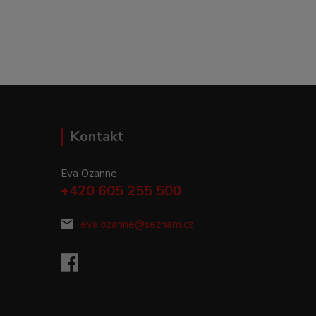
Kontakt
Eva Ozanne
+420 605 255 500
eva.ozanne@seznam.cz