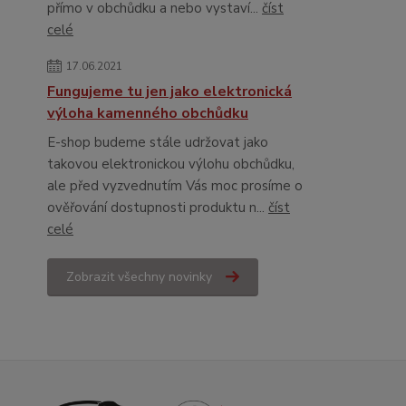
přímo v obchůdku a nebo vystaví...
číst
celé
17.06.2021
Fungujeme tu jen jako elektronická
výloha kamenného obchůdku
E-shop budeme stále udržovat jako
takovou elektronickou výlohu obchůdku,
ale před vyzvednutím Vás moc prosíme o
ověřování dostupnosti produktu n...
číst
celé
Zobrazit všechny novinky