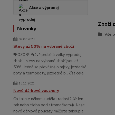
Akce a výprodej
Zboží 
Novinky
Vše p
07.02.2023
Slevy až 50% na vybrané zboží
!!POZOR!! Právě probíhá velký výprodej
zboží - slevy na vybrané zboží jsou až
50%. Jedná se převážně o rajtky, jezdecké
boty a termoboty, jezdecké b...
číst celé
15.11.2021
Nové dárkové vouchery
Co takhle někomu udělat radost? 🤩 Jen
tak nebo třeba pod stromečkem🎄 Naše
nové dárkové poukazy můžete zakoupit