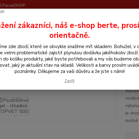
S ParcelSHOP
Nevíte
žení zákazníci, náš e-shop berte, pros
Hledat
+420
orientačně.
me zde zboží, které se obvykle snažíme mít skladem. Bohužel, v 
hemické prostředky
Topvet
Pozátěžový gel - chladivý TOPVET 50
e velmi problematické zajistit plynulou dodávku jakéhokoliv zboží
m do košíku produkty, jaké byste potřebovali a my vás budeme o
těžový gel - chladivý TOPVET 
ovat, jaký je aktuální stav na skladě. Velikosti a barvy prosím uvád
poznámky. Děkujeme za vaši důvěru a že jste s námi!
Uryc
Zavřít
Masážn
rostli
výkonu 
je vhod
možné 