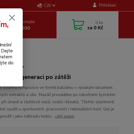
Přihlášení
CZK
 si rady? Zavolejte.
ím,
0
ks
za
0 Kč
 605 255 500
dnešní
0 ml
. Dejte
bratem
500 ml
ějte do
hluje regeneraci po zátěži
í bylinná kompozice ve formě balzámu s vysokým obsahem
nných extraktů a silic. Masáž provádíme po náročném fyzickém
při únavě a ztuhlosti vazů, svalů i kloubů. Těchto vlastností
né využít u sportovních, pracovních i rekreačních koní. Gel je
použít i jako náhradu ledov...
celý popis