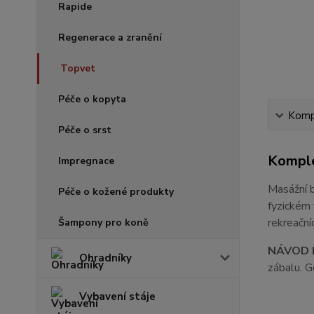
Rapide
Regenerace a zranění
Topvet
Péče o kopyta
Kompl
Péče o srst
Komple
Impregnace
Masážní 
Péče o kožené produkty
fyzickém 
rekreační
Šampony pro koně
NÁVOD K
Ohradníky
zábalu. G
Vybavení stáje