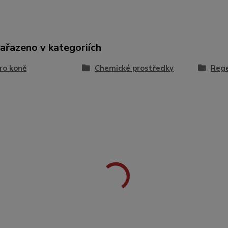
zařazeno v kategoriích
ro koně
Chemické prostředky
Rege