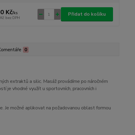
0 Kč
/
ks
Přidat do košíku
 Kč
bez DPH
Komentáře
0
ých extraktů a silic. Masáž provádíme po náročném
tí je vhodné využít u sportovních, pracovních i
te. Je možné aplikovat na požadovanou oblast formou