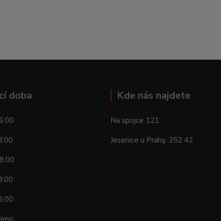
cí doba
Kde nás najdete
6:00
Na spojce 121
8:00
Jesenice u Prahy, 252 42
8:00
8:00
6:00
řeno