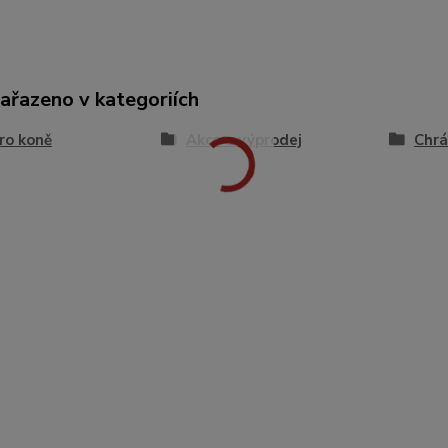
zařazeno v kategoriích
ro koně
Akce a výprodej
Chrá