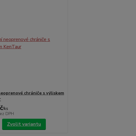
neoprenové chrániče s výliskem
r
č
/
ks
ez DPH
Zvolit variantu