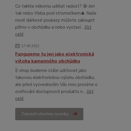
Co takhle někomu udělat radost? 🤩 Jen
tak nebo třeba pod stromečkem🎄 Naše
nové dárkové poukazy můžete zakoupit
přímo v obchůdku a nebo vystaví...
číst
celé
17.06.2021
Fungujeme tu jen jako elektronická
výloha kamenného obchůdku
E-shop budeme stále udržovat jako
takovou elektronickou výlohu obchůdku,
ale před vyzvednutím Vás moc prosíme o
ověřování dostupnosti produktu n...
číst
celé
Zobrazit všechny novinky