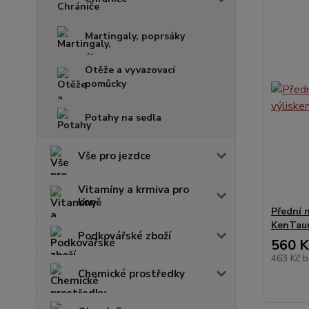
Martingaly, poprsáky
Otěže a vyvazovací
pomůcky
Potahy na sedla
Vše pro jezdce
Vitamíny a krmiva pro
koně
Přední 
KenTau
Podkovářské zboží
560 K
463 Kč
b
Chemické prostředky