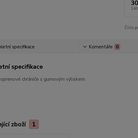
30
248
Číslo p
etní specifikace
Komentáře
0
tní specifikace
eoprenové chrániče s gumovým výliskem.
jící zboží
1