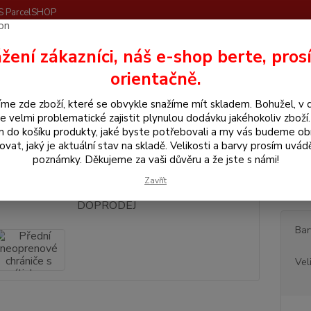
S ParcelSHOP
Nevíte
žení zákazníci, náš e-shop berte, pros
Hledat
+420
orientačně.
me zde zboží, které se obvykle snažíme mít skladem. Bohužel, v 
še pro koně
Přední neoprenové chrániče s výliskem KenTaur DOPRODE
e velmi problematické zajistit plynulou dodávku jakéhokoliv zboží
m do košíku produkty, jaké byste potřebovali a my vás budeme o
ní neoprenové chrániče s výli
ovat, jaký je aktuální stav na skladě. Velikosti a barvy prosím uvád
poznámky. Děkujeme za vaši důvěru a že jste s námi!
Zavřít
Přední
Bar
Vel