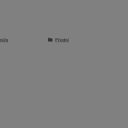
niče
Přední