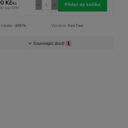
0 Kč
/
ks
Přidat do košíku
 Kč
bez DPH
roduktu:
4097b
Výrobce:
KenTaur
Související zboží
1