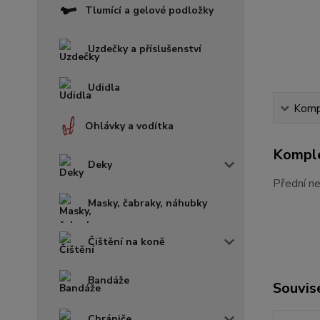
Tlumící a gelové podložky
Uzdečky a příslušenství
Udidla
Kompl
Ohlávky a vodítka
Komple
Deky
Přední n
Masky, čabraky, náhubky
Čištění na koně
Bandáže
Souvise
Chrániče