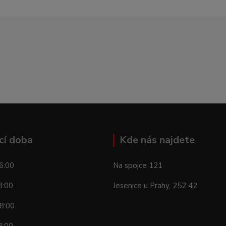
cí doba
Kde nás najdete
6:00
Na spojce 121
8:00
Jesenice u Prahy, 252 42
8:00