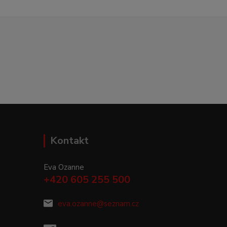
Kontakt
Eva Ozanne
+420 605 255 500
eva.ozanne@seznam.cz