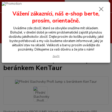
0
ks
CZK
+420 605 255 500
za
0 Kč
Vážení zákazníci, náš e-shop berte,
prosím, orientačně.
Menu
Uvádíme zde zboží, které se obvykle snažíme mít skladem.
Bohužel, v dnešní době je velmi problematické zajistit plynulou
Hledat
dodávku jakéhokoliv zboží. Dejte prosím do košíku produkty, jaké
byste potřebovali a my vás budeme obratem informovat, jaký je
aktuální stav na skladě. Velikosti a barvy prosím uvádějte do
Úvod
Vše pro koně
Přední šlachovky Profi Jump s beránkem KenTaur
poznámky. Děkujeme za vaši důvěru a že jste s námi!
Zavřít
Přední šlachovky Profi Jump s
beránkem KenTaur
Skokové chrániče PROFI JUMP. Výlisek z odolného materiálu SBS,