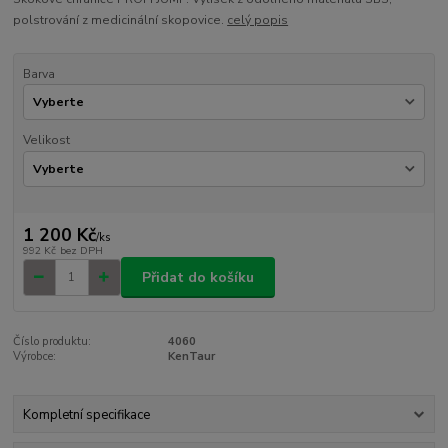
polstrování z medicinální skopovice.
celý popis
Barva
Velikost
1 200 Kč
/
ks
992 Kč
bez DPH
Přidat do košíku
Číslo produktu:
4060
Výrobce:
KenTaur
Kompletní specifikace