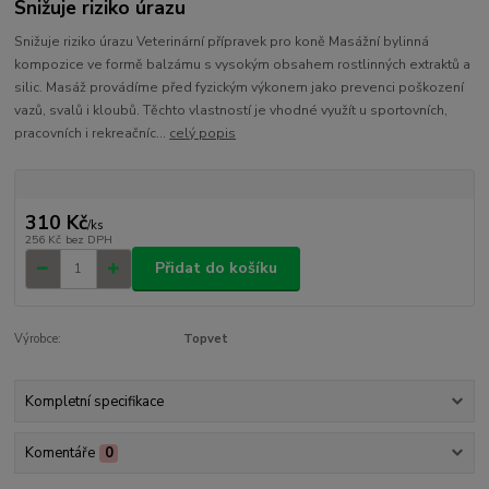
Snižuje riziko úrazu
Snižuje riziko úrazu Veterinární přípravek pro koně Masážní bylinná
kompozice ve formě balzámu s vysokým obsahem rostlinných extraktů a
silic. Masáž provádíme před fyzickým výkonem jako prevenci poškození
vazů, svalů i kloubů. Těchto vlastností je vhodné využít u sportovních,
pracovních i rekreačníc...
celý popis
310 Kč
/
ks
256 Kč
bez DPH
Přidat do košíku
Výrobce:
Topvet
Kompletní specifikace
Komentáře
0