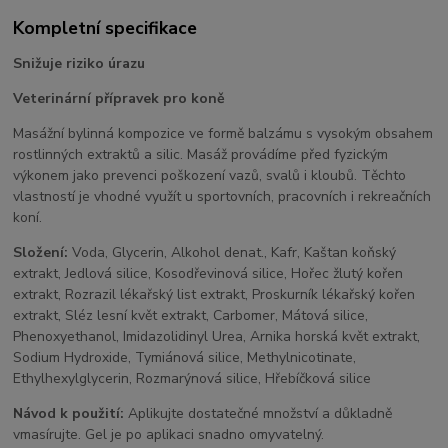
Kompletní specifikace
Snižuje riziko úrazu
Veterinární přípravek pro koně
Masážní bylinná kompozice ve formě balzámu s vysokým obsahem
rostlinných extraktů a silic. Masáž provádíme před fyzickým
výkonem jako prevenci poškození vazů, svalů i kloubů. Těchto
vlastností je vhodné využít u sportovních, pracovních i rekreačních
koní.
Složení:
Voda, Glycerin, Alkohol denat., Kafr, Kaštan koňský
extrakt, Jedlová silice, Kosodřevinová silice, Hořec žlutý kořen
extrakt, Rozrazil lékařský list extrakt, Proskurník lékařský kořen
extrakt, Sléz lesní květ extrakt, Carbomer, Mátová silice,
Phenoxyethanol, Imidazolidinyl Urea, Arnika horská květ extrakt,
Sodium Hydroxide, Tymiánová silice, Methylnicotinate,
Ethylhexylglycerin, Rozmarýnová silice, Hřebíčková silice
Návod k použití:
Aplikujte dostatečné množství a důkladně
vmasírujte. Gel je po aplikaci snadno omyvatelný.