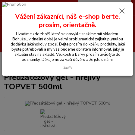
0
ks
CZK
+420 605 255 500
za
0 Kč
Vážení zákazníci, náš e-shop berte,
prosím, orientačně.
Menu
Uvádíme zde zboží, které se obvykle snažíme mít skladem.
Bohužel, v dnešní době je velmi problematické zajistit plynulou
Hledat
dodávku jakéhokoliv zboží. Dejte prosím do košíku produkty, jaké
byste potřebovali a my vás budeme obratem informovat, jaký je
aktuální stav na skladě. Velikosti a barvy prosím uvádějte do
Úvod
Chemické prostředky
Topvet
Předzátěžový gel - hřejivý TOPVET
poznámky. Děkujeme za vaši důvěru a že jste s námi!
500ml
Zavřít
Předzátěžový gel - hřejivý
TOPVET 500ml