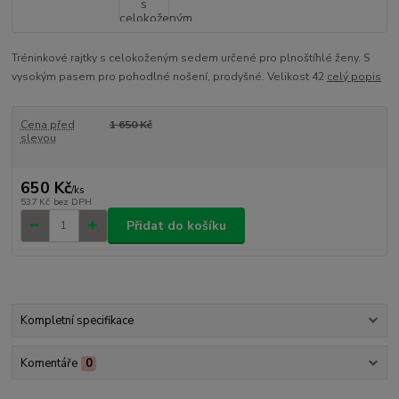
Tréninkové rajtky s celokoženým sedem určené pro plnoštíhlé ženy. S
vysokým pasem pro pohodlné nošení, prodyšné. Velikost 42
celý popis
Cena před
1 650 Kč
slevou
650 Kč
/
ks
537 Kč
bez DPH
Přidat do košíku
Kompletní specifikace
Komentáře
0