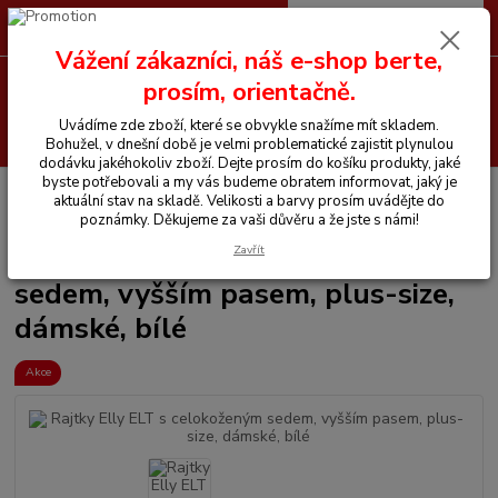
0
ks
CZK
+420 605 255 500
za
0 Kč
Vážení zákazníci, náš e-shop berte,
Menu
prosím, orientačně.
Uvádíme zde zboží, které se obvykle snažíme mít skladem.
Hledat
Bohužel, v dnešní době je velmi problematické zajistit plynulou
dodávku jakéhokoliv zboží. Dejte prosím do košíku produkty, jaké
byste potřebovali a my vás budeme obratem informovat, jaký je
Úvod
Akce a výprodej
Rajtky Elly ELT s celokoženým sedem, vyšším
aktuální stav na skladě. Velikosti a barvy prosím uvádějte do
pasem, plus-size, dámské, bílé
poznámky. Děkujeme za vaši důvěru a že jste s námi!
Rajtky Elly ELT s celokoženým
Zavřít
sedem, vyšším pasem, plus-size,
dámské, bílé
Akce