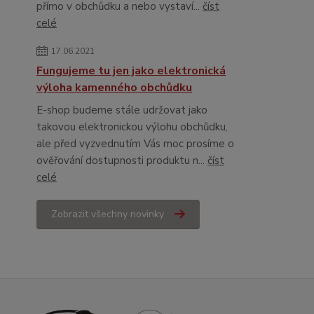
přímo v obchůdku a nebo vystaví...
číst
celé
17.06.2021
Fungujeme tu jen jako elektronická
výloha kamenného obchůdku
E-shop budeme stále udržovat jako
takovou elektronickou výlohu obchůdku,
ale před vyzvednutím Vás moc prosíme o
ověřování dostupnosti produktu n...
číst
celé
Zobrazit všechny novinky