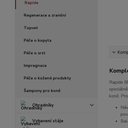
Rapide
Regenerace a zranění
Topvet
Péče o kopyta
Kompl
Péče o srst
Impregnace
Komple
Péče o kožené produkty
Rapide Bl
speciálně
Šampony pro koně
koně. Pro
Ohradníky
Náv
pov
Vybavení stáje
Bal