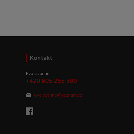
Kontakt
Eva Ozanne
+420 605 255 500
eva.ozanne@seznam.cz