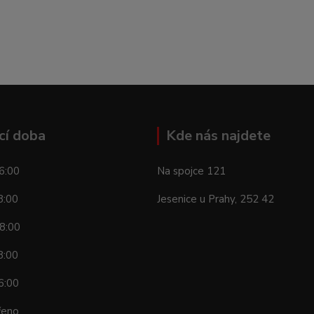
cí doba
Kde nás najdete
6:00
Na spojce 121
8:00
Jesenice u Prahy, 252 42
8:00
8:00
6:00
řeno