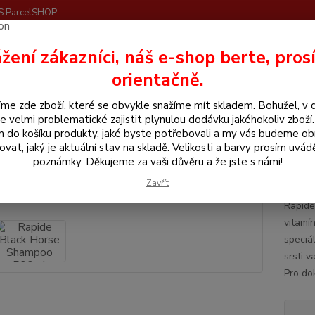
S ParcelSHOP
Nevíte
žení zákazníci, náš e-shop berte, pros
Hledat
+420
orientačně.
me zde zboží, které se obvykle snažíme mít skladem. Bohužel, v 
hemické prostředky
Rapide
Rapide Black Horse Shampoo 500ml
e velmi problematické zajistit plynulou dodávku jakéhokoliv zboží
m do košíku produkty, jaké byste potřebovali a my vás budeme o
de Black Horse Shampoo 500ml
ovat, jaký je aktuální stav na skladě. Velikosti a barvy prosím uvád
poznámky. Děkujeme za vaši důvěru a že jste s námi!
Blac
Zavřít
Rapide
vitamín
speciá
srsti v
Pro dok