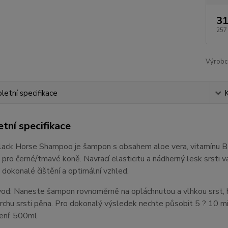
31
257
Výrobc
etní specifikace
tní specifikace
ack Horse Shampoo je šampon s obsahem aloe vera, vitamínu B a d
 pro černé/tmavé koně. Navrací elasticitu a nádherný lesk srsti v
 dokonalé čištění a optimální vzhled.
od: Naneste šampon rovnoměrně na opláchnutou a vlhkou srst, hří
rchu srsti pěna. Pro dokonalý výsledek nechte působit 5 ? 10 m
ení: 500ml