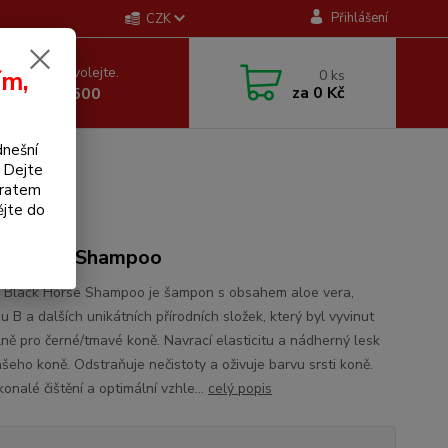
Přihlášení
CZK
 si rady? Zavolejte.
ím,
0
ks
za
0 Kč
 605 255 500
dnešní
. Dejte
bratem
ějte do
k Horse Shampoo
 Black Horse Shampoo je šampon s obsahem aloe vera,
u B a dalších unikátních přírodních složek, který byl vyvinut
lně pro černé/tmavé koně. Navrací elasticitu a nádherný lesk
ašeho koně. Odstraňuje nečistoty a oživuje barvu srsti koně.
onalé čištění a optimální vzhle...
celý popis