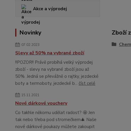
Akce a výprodej
Novinky
Zboží 
Chemi
07.02.2023
Slevy až 50% na vybrané zboží
!!POZOR!! Právě probíhá velký výprodej
zboží - slevy na vybrané zboží jsou až
50%. Jedná se převážně o rajtky, jezdecké
boty a termoboty, jezdecké b...
číst celé
15.11.2021
Nové dárkové vouchery
Co takhle někomu udělat radost? 🤩 Jen
tak nebo třeba pod stromečkem🎄 Naše
nové dárkové poukazy můžete zakoupit