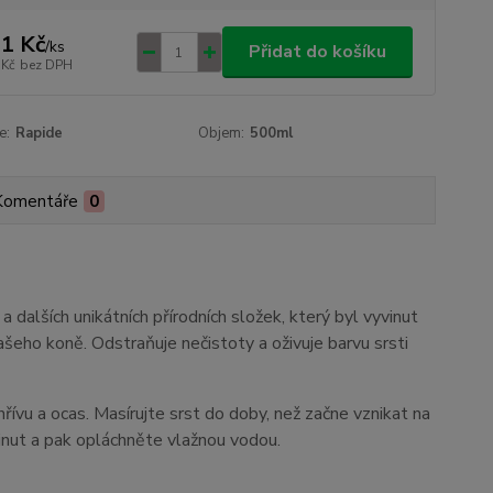
1 Kč
/
ks
Přidat do košíku
 Kč
bez DPH
e:
Rapide
Objem:
500ml
Komentáře
0
alších unikátních přírodních složek, který byl vyvinut
ašeho koně. Odstraňuje nečistoty a oživuje barvu srsti
vu a ocas. Masírujte srst do doby, než začne vznikat na
inut a pak opláchněte vlažnou vodou.