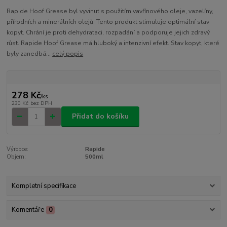
Rapide Hoof Grease byl vyvinut s použitím vavřínového oleje, vazelíny,
přírodních a minerálních olejů. Tento produkt stimuluje optimální stav
kopyt. Chrání je proti dehydrataci, rozpadání a podporuje jejich zdravý
růst. Rapide Hoof Grease má hluboký a intenzivní efekt. Stav kopyt, které
byly zanedbá...
celý popis
278 Kč
/
ks
230 Kč
bez DPH
Přidat do košíku
Výrobce:
Rapide
Objem:
500ml
Kompletní specifikace
Komentáře
0