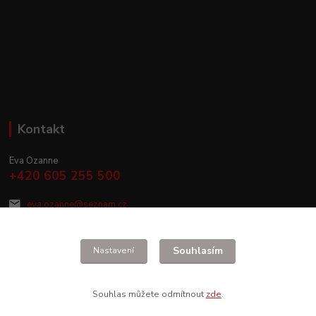
Kontakt
Eva Ozanne
+420 605 255 500
eva.ozanne@seznam.cz
Souhlasím
Nastavení
Souhlas můžete odmítnout
zde
.
Vytvořeno na
Eshop-rychle.cz