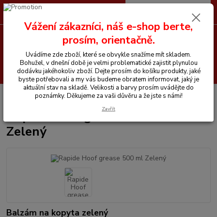
0
ks
CZK
+420 605 255 500
za
0 Kč
Vážení zákazníci, náš e-shop berte,
prosím, orientačně.
Menu
Uvádíme zde zboží, které se obvykle snažíme mít skladem.
Bohužel, v dnešní době je velmi problematické zajistit plynulou
Hledat
dodávku jakéhokoliv zboží. Dejte prosím do košíku produkty, jaké
byste potřebovali a my vás budeme obratem informovat, jaký je
aktuální stav na skladě. Velikosti a barvy prosím uvádějte do
Úvod
Chemické prostředky
Rapide
Rapide Hoof grease 500 ml Zelený
poznámky. Děkujeme za vaši důvěru a že jste s námi!
Zavřít
Rapide Hoof grease 500 ml
Zelený
Balzám na kopyta zelený