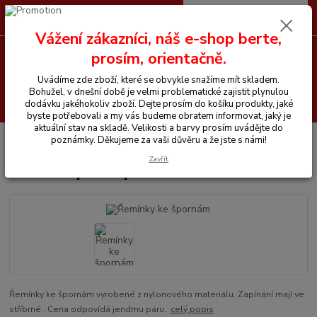
0
ks
CZK
+420 605 255 500
za
0 Kč
Vážení zákazníci, náš e-shop berte,
prosím, orientačně.
Menu
Uvádíme zde zboží, které se obvykle snažíme mít skladem.
Bohužel, v dnešní době je velmi problematické zajistit plynulou
Hledat
dodávku jakéhokoliv zboží. Dejte prosím do košíku produkty, jaké
byste potřebovali a my vás budeme obratem informovat, jaký je
aktuální stav na skladě. Velikosti a barvy prosím uvádějte do
Úvod
Vše pro jezdce
Řemínky ke špornám
poznámky. Děkujeme za vaši důvěru a že jste s námi!
Zavřít
Řemínky ke špornám
Řemínky ke špornám vyrobené z nylonového materiálu. Zapínání mají ve
stříbrné . Cena odpovídá jendmu páru.
celý popis