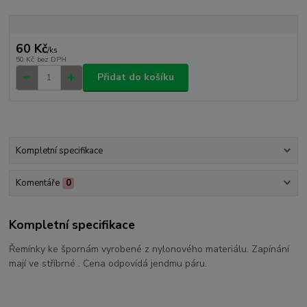
60 Kč
/
ks
50 Kč
bez DPH
Přidat do košíku
Kompletní specifikace
Komentáře
0
Kompletní specifikace
Řemínky ke špornám vyrobené z nylonového materiálu. Zapínání
mají ve stříbrné . Cena odpovídá jendmu páru.