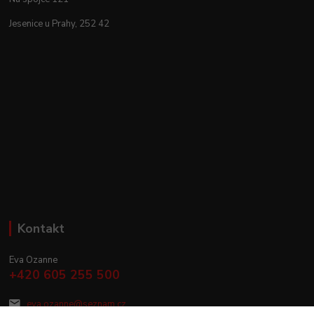
Jesenice u Prahy, 252 42
Kontakt
Eva Ozanne
+420 605 255 500
eva.ozanne@seznam.cz