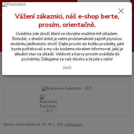
0
ks
CZK
+420 605 255 500
za
0 Kč
Vážení zákazníci, náš e-shop berte,
prosím, orientačně.
Menu
Uvádíme zde zboží, které se obvykle snažíme mít skladem.
Bohužel, v dnešní době je velmi problematické zajistit plynulou
Hledat
dodávku jakéhokoliv zboží. Dejte prosím do košíku produkty, jaké
byste potřebovali a my vás budeme obratem informovat, jaký je
aktuální stav na skladě. Velikosti a barvy prosím uvádějte do
Úvod
Vše pro jezdce
Rukavice Function - ELT
poznámky. Děkujeme za vaši důvěru a že jste s námi!
Zavřít
Rukavice Function - ELT
Barva: černá Velikost: XS, M, L, XXL
celý popis