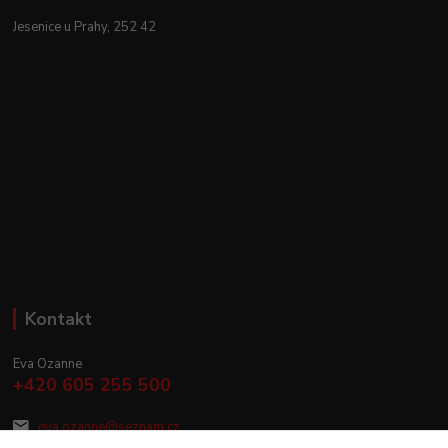
Jesenice u Prahy, 252 42
Kontakt
Eva Ozanne
+420 605 255 500
eva.ozanne@seznam.cz