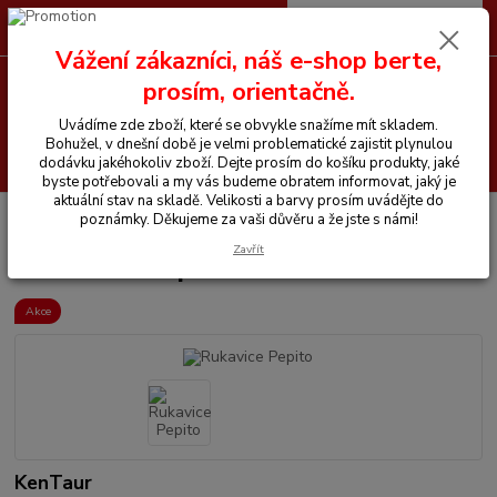
0
ks
CZK
+420 605 255 500
za
0 Kč
Vážení zákazníci, náš e-shop berte,
prosím, orientačně.
Menu
Uvádíme zde zboží, které se obvykle snažíme mít skladem.
Bohužel, v dnešní době je velmi problematické zajistit plynulou
Hledat
dodávku jakéhokoliv zboží. Dejte prosím do košíku produkty, jaké
byste potřebovali a my vás budeme obratem informovat, jaký je
aktuální stav na skladě. Velikosti a barvy prosím uvádějte do
Úvod
Vše pro jezdce
Rukavice
Rukavice Pepito
poznámky. Děkujeme za vaši důvěru a že jste s námi!
Zavřít
Rukavice Pepito
Akce
KenTaur