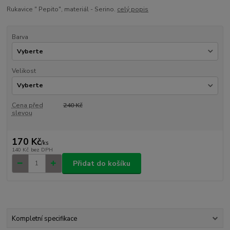
Rukavice " Pepito", materiál - Serino.
celý popis
Barva
Velikost
Cena před
240 Kč
slevou
170 Kč
/
ks
140 Kč
bez DPH
Přidat do košíku
Kompletní specifikace