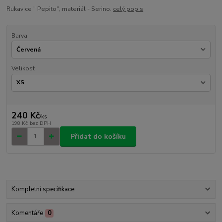
Rukavice " Pepito", materiál - Serino.
celý popis
Barva
Velikost
240 Kč
/
ks
198 Kč
bez DPH
Přidat do košíku
Kompletní specifikace
Komentáře
0