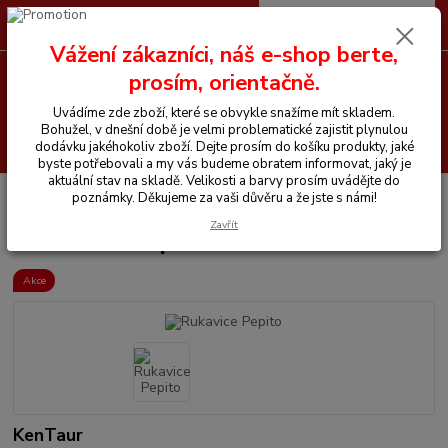
0
ks
CZK
+420 605 255 500
za
0 Kč
Vážení zákazníci, náš e-shop berte,
prosím, orientačně.
Menu
Uvádíme zde zboží, které se obvykle snažíme mít skladem.
Bohužel, v dnešní době je velmi problematické zajistit plynulou
Hledat
dodávku jakéhokoliv zboží. Dejte prosím do košíku produkty, jaké
byste potřebovali a my vás budeme obratem informovat, jaký je
aktuální stav na skladě. Velikosti a barvy prosím uvádějte do
Úvod
Vše pro jezdce
Rukavice
Rukavice Pepito
poznámky. Děkujeme za vaši důvěru a že jste s námi!
Zavřít
Rukavice Pepito
Akce
KenTaur