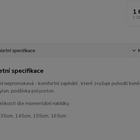
1 
1 3
etní specifikace
tní specifikace
í nepromokavá - komfortní zapínání , které zvyšuje pohodlí koně 
lon, podšívka polycoton.
elikosti dle momentální nabídky.
135cm, 145cm, 155cm, 165cm