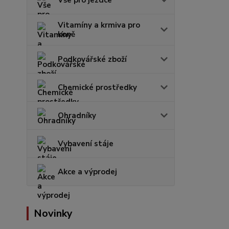
Vitamíny a krmiva pro
koně
Podkovářské zboží
Chemické prostředky
Ohradníky
Vybavení stáje
Akce a výprodej
Novinky