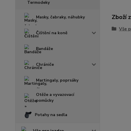
Termodeky
Zboží 
Masky, čabraky, náhubky
Vše p
Čištění na koně
Bandáže
Chrániče
Martingaly, poprsáky
Otěže a vyvazovací
pomůcky
Potahy na sedla
Vše pro jezdce