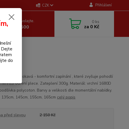
Přihlášení
CZK
 si rady? Zavolejte.
ím,
0
ks
za
0 Kč
 605 255 500
dnešní
á Kentaur
. Dejte
bratem
ějte do
imní nepromokavá - komfortní zapínání , které zvyšuje pohodlí
 nehrozí odření plece. Zateplení 300g. Materiál: vrchní 1680D
 podšívka polycoton. Barvy a velikosti dle momentální nabídky.
 135cm, 145cm, 155cm, 165cm
celý popis
a před slevou
2 150 Kč