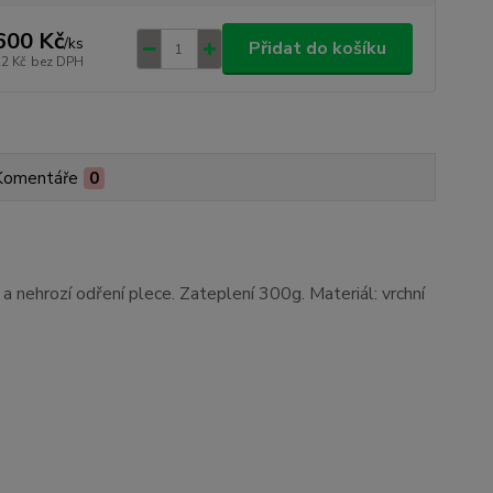
600 Kč
/
ks
Přidat do košíku
22 Kč
bez DPH
Komentáře
0
a nehrozí odření plece. Zateplení 300g. Materiál: vrchní