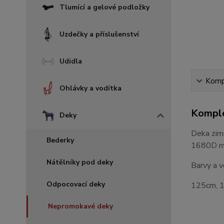
Tlumící a gelové podložky
Uzdečky a příslušenství
Udidla
Kompl
Ohlávky a vodítka
Komple
Deky
Deka zimn
Bederky
1680D ny
Nátělníky pod deky
Barvy a v
Odpocovací deky
125cm, 
Nepromokavé deky