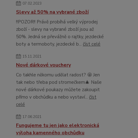
07.02.2023
Slevy až 50% na vybrané zboží
!!POZOR!! Právě probíhá velký výprodej
zboží - slevy na vybrané zboží jsou až
50%. Jedná se převážně o rajtky, jezdecké
boty a termoboty, jezdecké b...
číst celé
15.11.2021
Nové dárkové vouchery
Co takhle někomu udělat radost? 🤩 Jen
tak nebo třeba pod stromečkem🎄 Naše
nové dárkové poukazy můžete zakoupit
přímo v obchůdku a nebo vystaví...
číst
celé
17.06.2021
Fungujeme tu jen jako elektronická
výloha kamenného obchůdku