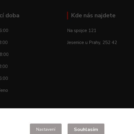
cí doba
Kde nás najdete
6:00
Na spojce 121
8:00
Jesenice u Prahy, 252 42
8:00
8:00
6:00
řeno
Souhlasím
Nastavení