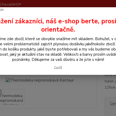
S ParcelSHOP
Nevíte
žení zákazníci, náš e-shop berte, pros
Hledat
+420
orientačně.
me zde zboží, které se obvykle snažíme mít skladem. Bohužel, v 
še pro koně
Deky
Nepromokavé deky
Thermodeka nepromokav
e velmi problematické zajistit plynulou dodávku jakéhokoliv zboží
m do košíku produkty, jaké byste potřebovali a my vás budeme o
modeka nepromokavá Kentaur
ovat, jaký je aktuální stav na skladě. Velikosti a barvy prosím uvád
poznámky. Děkujeme za vaši důvěru a že jste s námi!
Zavřít
Deka z
koně a
nylon,
125cm,
Cen