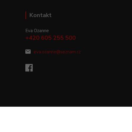
Kontakt
Eva Ozanne
+420 605 255 500
eva.ozanne@seznam.cz