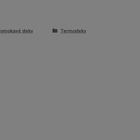
romokavé deky
Termodeky