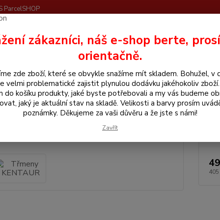
S ParcelSHOP
Nevíte
žení zákazníci, náš e-shop berte, pros
Hledat
+420
orientačně.
me zde zboží, které se obvykle snažíme mít skladem. Bohužel, v 
še pro koně
Třmeny KENTAUR
e velmi problematické zajistit plynulou dodávku jakéhokoliv zboží
m do košíku produkty, jaké byste potřebovali a my vás budeme o
eny KENTAUR
ovat, jaký je aktuální stav na skladě. Velikosti a barvy prosím uvád
poznámky. Děkujeme za vaši důvěru a že jste s námi!
Zavřít
49
405