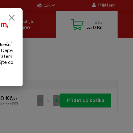
Přihlášení
CZK
 si rady? Zavolejte.
ím,
0
ks
za
0 Kč
 605 255 500
dnešní
. Dejte
bratem
ějte do
0 Kč
/
ks
Přidat do košíku
 Kč
bez DPH