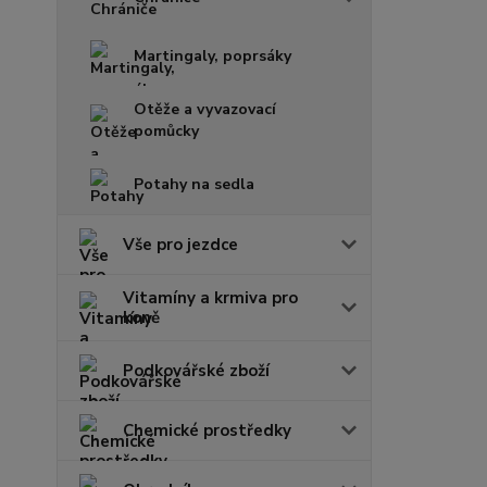
Martingaly, poprsáky
Otěže a vyvazovací
pomůcky
Potahy na sedla
Vše pro jezdce
Vitamíny a krmiva pro
koně
Podkovářské zboží
Chemické prostředky