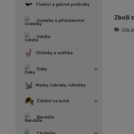
Tlumící a gelové podložky
Zboží 
Uzdečky a příslušenství
Vše p
Udidla
Ohlávky a vodítka
Deky
Masky, čabraky, náhubky
Čištění na koně
Bandáže
Chrániče