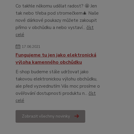
Co takhle někomu udělat radost? 🤩 Jen
tak nebo třeba pod stromečkem🎄 Naše
nové dárkové poukazy můžete zakoupit
přímo v obchůdku a nebo vystaví...
číst
celé
17.06.2021
Fungujeme tu jen jako elektronická
výloha kamenného obchůdku
E-shop budeme stále udržovat jako
takovou elektronickou výlohu obchůdku,
ale před vyzvednutím Vás moc prosíme o
ověřování dostupnosti produktu n...
číst
celé
Zobrazit všechny novinky