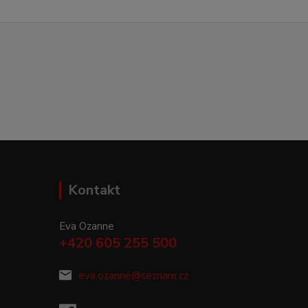
Kontakt
Eva Ozanne
+420 605 255 500
eva.ozanne@seznam.cz