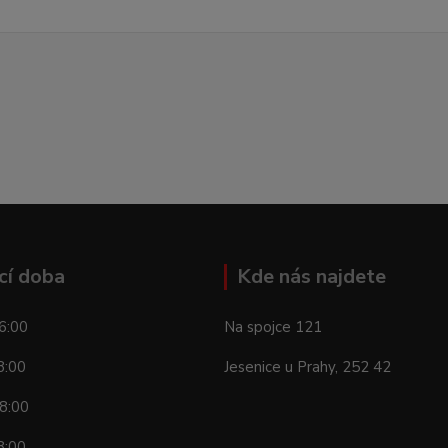
cí doba
Kde nás najdete
6:00
Na spojce 121
8:00
Jesenice u Prahy, 252 42
8:00
8:00