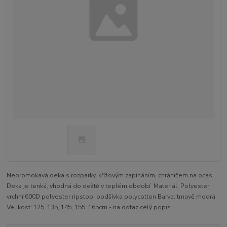
Nepromokavá deka s rozparky, křížovým zapínáním, chráničem na ocas.
Deka je tenká, vhodná do deště v teplém období Materiál: Polyester,
vrchní 600D polyester ripstop, podšívka polycotton Barva: tmavě modrá
Velikost: 125, 135, 145, 155, 165cm - na dotaz
celý popis