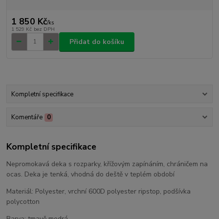
1 850 Kč
/
ks
1 529 Kč
bez DPH
Přidat do košíku
Kompletní specifikace
Komentáře
0
Kompletní specifikace
Nepromokavá deka s rozparky, křížovým zapínáním, chráničem na
ocas. Deka je tenká, vhodná do deště v teplém období
Materiál: Polyester, vrchní 600D polyester ripstop, podšívka
polycotton
Barva: tmavě modrá