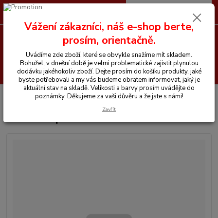
0
ks
CZK
+420 605 255 500
za
0 Kč
Vážení zákazníci, náš e-shop berte,
prosím, orientačně.
Menu
Uvádíme zde zboží, které se obvykle snažíme mít skladem.
Bohužel, v dnešní době je velmi problematické zajistit plynulou
Hledat
dodávku jakéhokoliv zboží. Dejte prosím do košíku produkty, jaké
byste potřebovali a my vás budeme obratem informovat, jaký je
aktuální stav na skladě. Velikosti a barvy prosím uvádějte do
Úvod
Vše pro koně
Deka nepromokavá -Kentaur
poznámky. Děkujeme za vaši důvěru a že jste s námi!
Zavřít
Deka nepromokavá -Kentaur