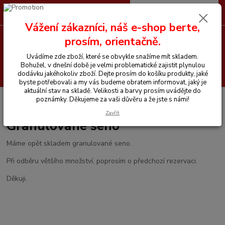
0
ks
CZK
+420 605 255 500
za
0 Kč
Vážení zákazníci, náš e-shop berte,
prosím, orientačně.
Menu
Uvádíme zde zboží, které se obvykle snažíme mít skladem.
Bohužel, v dnešní době je velmi problematické zajistit plynulou
Hledat
dodávku jakéhokoliv zboží. Dejte prosím do košíku produkty, jaké
byste potřebovali a my vás budeme obratem informovat, jaký je
aktuální stav na skladě. Velikosti a barvy prosím uvádějte do
Úvod
Granulované seno
poznámky. Děkujeme za vaši důvěru a že jste s námi!
Zavřít
Granulované seno
Máme opět skladem granulované seno.
Při odběru většího množství, poprosím o předchozí rezervaci.
Děkuji.