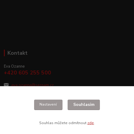
Kontakt
Eva Ozanne
+420 605 255 500
eva.ozanne@seznam.cz
Souhlasím
Nastavení
Souhlas můžete odmítnout
zde
.
Vytvořeno na
Eshop-rychle.cz