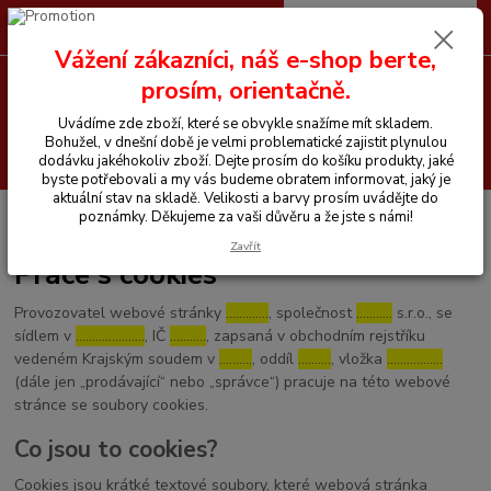
0
ks
CZK
+420 605 255 500
za
0 Kč
Vážení zákazníci, náš e-shop berte,
prosím, orientačně.
Menu
Uvádíme zde zboží, které se obvykle snažíme mít skladem.
Bohužel, v dnešní době je velmi problematické zajistit plynulou
Hledat
dodávku jakéhokoliv zboží. Dejte prosím do košíku produkty, jaké
byste potřebovali a my vás budeme obratem informovat, jaký je
aktuální stav na skladě. Velikosti a barvy prosím uvádějte do
Úvod
Práce s cookies
poznámky. Děkujeme za vaši důvěru a že jste s námi!
Zavřít
Práce s cookies
Provozovatel webové stránky
………….
, společnost
………..
s.r.o., se
sídlem v
…………………
, IČ
………..
, zapsaná v obchodním rejstříku
vedeném Krajským soudem v
……….
, oddíl
……….
, vložka
……………..
(dále jen „prodávající“ nebo „správce“) pracuje na této webové
stránce se soubory cookies.
Co jsou to cookies?
Cookies jsou krátké textové soubory, které webová stránka