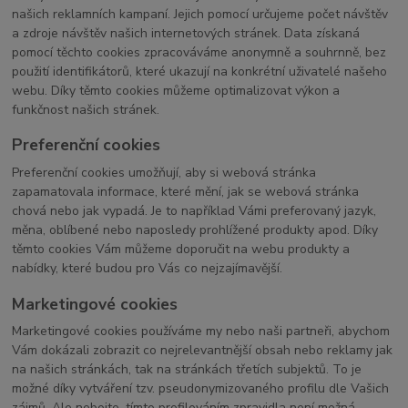
našich reklamních kampaní. Jejich pomocí určujeme počet návštěv
a zdroje návštěv našich internetových stránek. Data získaná
pomocí těchto cookies zpracováváme anonymně a souhrnně, bez
použití identifikátorů, které ukazují na konkrétní uživatelé našeho
webu. Díky těmto cookies můžeme optimalizovat výkon a
funkčnost našich stránek.
Preferenční cookies
Preferenční cookies umožňují, aby si webová stránka
zapamatovala informace, které mění, jak se webová stránka
chová nebo jak vypadá. Je to například Vámi preferovaný jazyk,
měna, oblíbené nebo naposledy prohlížené produkty apod. Díky
těmto cookies Vám můžeme doporučit na webu produkty a
nabídky, které budou pro Vás co nejzajímavější.
Marketingové cookies
Marketingové cookies používáme my nebo naši partneři, abychom
Vám dokázali zobrazit co nejrelevantnější obsah nebo reklamy jak
na našich stránkách, tak na stránkách třetích subjektů. To je
možné díky vytváření tzv. pseudonymizovaného profilu dle Vašich
zájmů. Ale nebojte, tímto profilováním zpravidla není možná