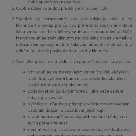
době společnost nevyužívá.
Osobní údaje nebudou předány mimo území EU.
Souhlas se zpracováním lze vzít kdykoliv zpět, a to
kliknutím na odkaz pro úpravu preferencí soukromí v dolní
části webu, kde lze udělený souhlas e-shopu odvolat. Dále
lze vzít souhlas zpět kliknutím na příslušný odkaz v emailu s
dotazníkem spokojenosti. V takovém případě se odhlásíte z
odběru na straně poskytovatele služby Heureka.
Vezměte, prosíme, na vědomí, že podle Nařízení máte právo:
vzít souhlas se zpracováním osobních údajů kdykoliv
zpět, toto zpětvzetí bude mít za následek ukončení
zasílání dotazníku spokojenosti
požadovat po Správci informaci, jaké vaše osobní
údaje zpracovává
vyžádat si u Správce přístup k vašim zpracovávaným
osobním údajům a požadovat jejich kopii
u automatizovaně zpracovaných osobních údajů na
jejich přenositelnost
nechat vaše zpracovávané osobní údaje aktualizovat
nebo opravit, popřípadě požadovat omezení jejich