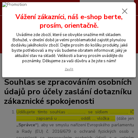
0
ks
CZK
+420 605 255 500
za
0 Kč
Vážení zákazníci, náš e-shop berte,
prosím, orientačně.
Menu
Uvádíme zde zboží, které se obvykle snažíme mít skladem.
Bohužel, v dnešní době je velmi problematické zajistit plynulou
Hledat
dodávku jakéhokoliv zboží. Dejte prosím do košíku produkty, jaké
byste potřebovali a my vás budeme obratem informovat, jaký je
aktuální stav na skladě. Velikosti a barvy prosím uvádějte do
Úvod
Souhlas se zpracováním osobních údajů pro účely zaslání dotazníku
poznámky. Děkujeme za vaši důvěru a že jste s námi!
zákaznické spokojenosti
Zavřít
Souhlas se zpracováním osobních
údajů pro účely zaslání dotazníku
zákaznické spokojenosti
Udělujete tímto souhlas ……………..., se sídlem ………………, IČ
………………., zapsaná u ………………… , oddíl …, vložka …..
(dále jen
„Správce“
), aby ve smyslu nařízení Evropského parlamentu
a Rady (EU) č. 2016/679 o ochraně fyzických osob v
souvislosti se zpracováním osobních údajů a o volném