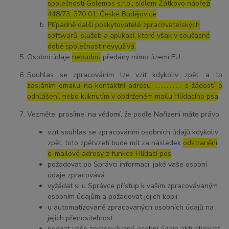
společností Golemos s.r.o., sídlem Zátkovo nábřeží
448/73, 370 01, České Budějovice
Případně další poskytovatelé zpracovatelských
softwarů, služeb a aplikací, které však v současné
době společnost nevyužívá.
Osobní údaje
nebudou
předány mimo území EU.
Souhlas se zpracováním lze vzít kdykoliv zpět, a to
zasláním emailu na kontaktní adresu ..……………. s žádostí o
odhlášení, nebo kliknutím v obdrženém mailu Hlídacího psa
.
Vezměte, prosíme, na vědomí, že podle Nařízení máte právo:
vzít souhlas se zpracováním osobních údajů kdykoliv
zpět, toto zpětvzetí bude mít za následek
odstranění
e-mailové adresy z funkce Hlídací pes
požadovat po Správci informaci, jaké vaše osobní
údaje zpracovává
vyžádat si u Správce přístup k vašim zpracovávaným
osobním údajům a požadovat jejich kopii
u automatizovaně zpracovaných osobních údajů na
jejich přenositelnost
nechat vaše zpracovávané osobní údaje aktualizovat