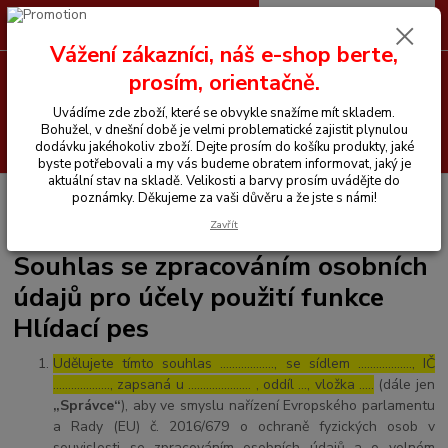
0
ks
CZK
+420 605 255 500
za
0 Kč
Vážení zákazníci, náš e-shop berte,
prosím, orientačně.
Menu
Uvádíme zde zboží, které se obvykle snažíme mít skladem.
Bohužel, v dnešní době je velmi problematické zajistit plynulou
Hledat
dodávku jakéhokoliv zboží. Dejte prosím do košíku produkty, jaké
byste potřebovali a my vás budeme obratem informovat, jaký je
aktuální stav na skladě. Velikosti a barvy prosím uvádějte do
Úvod
Souhlas se zpracováním osobních údajů pro účely použití funkce
poznámky. Děkujeme za vaši důvěru a že jste s námi!
Hlídací pes
Zavřít
Souhlas se zpracováním osobních
údajů pro účely použití funkce
Hlídací pes
Udělujete tímto souhlas ……………..., se sídlem ………………, IČ
………………., zapsaná u ………………… , oddíl …, vložka …..
(dále jen
„Správce“
), aby ve smyslu nařízení Evropského parlamentu
a Rady (EU) č. 2016/679 o ochraně fyzických osob v
souvislosti se zpracováním osobních údajů a o volném