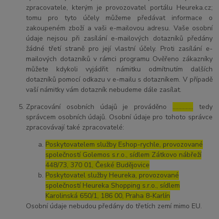
zpracovatele, kterým je provozovatel portálu Heureka.cz;
tomu pro tyto účely můžeme předávat informace o
zakoupeném zboží a vaši e-mailovou adresu. Vaše osobní
údaje nejsou při zasílání e-mailových dotazníků předány
žádné třetí straně pro její vlastní účely. Proti zasílání e-
mailových dotazníků v rámci programu Ověřeno zákazníky
můžete kdykoli vyjádřit námitku odmítnutím dalších
dotazníků pomocí odkazu v e-mailu s dotazníkem. V případě
vaší námitky vám dotazník nebudeme dále zasílat.
Zpracování osobních údajů je prováděno
…………..
tedy
správcem osobních údajů. Osobní údaje pro tohoto správce
zpracovávají také zpracovatelé:
Poskytovatelem služby Eshop-rychle, provozované
společností Golemos s.r.o., sídlem Zátkovo nábřeží
448/73, 370 01, České Budějovice
Poskytovatel služby Heureka, provozované
společností Heureka Shopping s.r.o., sídlem
Karolinská 650/1, 186 00, Praha 8-Karlín
Osobní údaje nebudou předány do třetích zemí mimo EU.