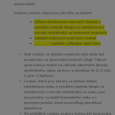
zpracovatelů.
Soubory cookies, které jsou zde užity za účelem:
měření návštěvnosti webových stránek a
vytváření statistik týkající se návštěvnosti a
chování návštěvníků na webových stránkách
základní funkčnosti webových stránek
………………… doplňte o případné další účely
Sběr cookies za účelem uvedeným výše může být
považováno za zpracování osobních údajů. Takové
zpracování je možné na základě zákonného důvodu -
oprávněného zájmu správce, a umožňuje ho čl. 6 odst.
1 písm. f) Nařízení.
Cookies, které jsou sbírány za účelem měření
návštěvnosti webu a vytváření statistik týkající se
návštěvnosti a chování návštěvníků na webu, jsou
posuzovány v podobě hromadného celku a v
anonymní podobě, která neumožňuje identifikaci
jednotlivce.
Shromážděné cookies soubory mohou být zpracovány