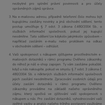
nezbytné pro splnění právní povinnosti a pro účely
oprávněných zájmů správce.
Na e-mailovou adresu, případně telefonní číslo mohou být
kupujícímu zasílány novinky a jiná obchodní sdělení, tento
postup umožňuje § 7 odst. 3 zákona č.480/2004 Sb., o
službách informační společnosti, pokud jej kupující
neodmítne. Tato sdělení lze kdykoliv jakýmkoliv způsobem –
například zasláním e-mailu nebo proklikem na odkaz
v obchodním sdělení – odhlásit.
Vaši spokojenost s nákupem zjišťujeme prostřednictvím e-
mailových dotazníků v rámci programu Ověřeno zákazníky,
do něhož je náš e-shop zapojen. Ty vám zasíláme pokaždé,
když u nás nakoupíte, pokud ve smyslu § 7 odst. 3 zákona č.
480/2004 Sb. o některých službách informační společnosti
jejich zasílání neodmítnete. Zpracování osobních údajů pro
účely zaslání dotazníků v rámci programu Ověřeno
zákazníky provádíme na základě našeho oprávněného
zájmu, který spočívá ve zjišťování vaší spokojenosti s
nákupem u nás. Pro zasílání dotazníků, vyhodnocování vaší
zpětné vazby a analýz našeho tržního postavení využíváme