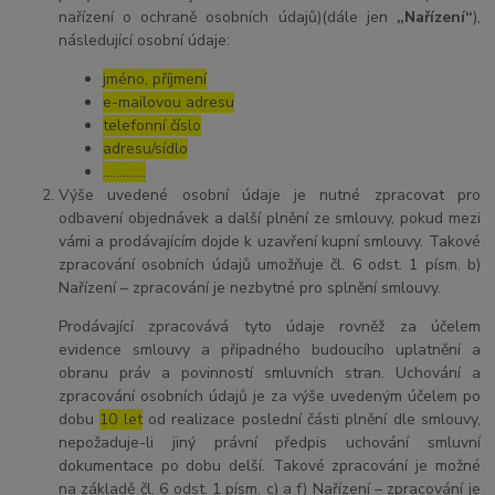
nařízení o ochraně osobních údajů)(dále jen
„Nařízení“
),
následující osobní údaje:
jméno, příjmení
e-mailovou adresu
telefonní číslo
adresu/sídlo
………....
Výše uvedené osobní údaje je nutné zpracovat pro
odbavení objednávek a další plnění ze smlouvy, pokud mezi
vámi a prodávajícím dojde k uzavření kupní smlouvy. Takové
zpracování osobních údajů umožňuje čl. 6 odst. 1 písm. b)
Nařízení – zpracování je nezbytné pro splnění smlouvy.
Prodávající zpracovává tyto údaje rovněž za účelem
evidence smlouvy a případného budoucího uplatnění a
obranu práv a povinností smluvních stran. Uchování a
zpracování osobních údajů je za výše uvedeným účelem po
dobu
10 let
od realizace poslední části plnění dle smlouvy,
nepožaduje-li jiný právní předpis uchování smluvní
dokumentace po dobu delší. Takové zpracování je možné
na základě čl. 6 odst. 1 písm. c) a f) Nařízení – zpracování je