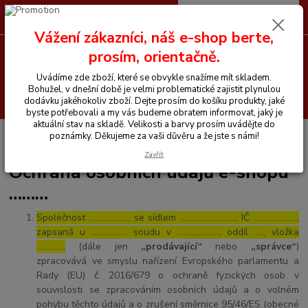
0
ks
CZK
+420 605 255 500
za
0 Kč
Vážení zákazníci, náš e-shop berte,
prosím, orientačně.
Menu
Uvádíme zde zboží, které se obvykle snažíme mít skladem.
Bohužel, v dnešní době je velmi problematické zajistit plynulou
Hledat
dodávku jakéhokoliv zboží. Dejte prosím do košíku produkty, jaké
byste potřebovali a my vás budeme obratem informovat, jaký je
aktuální stav na skladě. Velikosti a barvy prosím uvádějte do
Úvod
Ochrana osobních údajů e-shopu ………
poznámky. Děkujeme za vaši důvěru a že jste s námi!
Zavřít
Ochrana osobních údajů e-shopu
………
Společnost ………………., se sídlem ………………………, IČ …………………,
zapsaná u …………….. soudu v ……………….., oddíl …., vložka
…………..
(dále jen
„prodávající“
nebo
„správce“
)
zpracovává ve smyslu nařízení Evropského parlamentu a
Rady (EU) č. 2016/679 o ochraně fyzických osob v
souvislosti se zpracováním osobních údajů a o volném
pohybu těchto údajů a o zrušení směrnice 95/46/ES (obecné