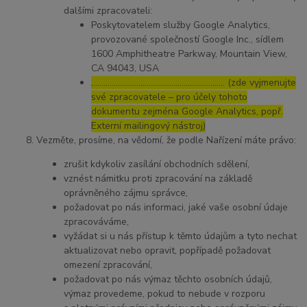
dalšími zpracovateli:
Poskytovatelem služby Google Analytics,
provozované společností Google Inc., sídlem
1600 Amphitheatre Parkway, Mountain View,
CA 94043, USA
……………………………………………………..… (zde vyjmenujte
své zpracovatele – pro účely tohoto
dokumentu zejména Google Analytics, popř.
Externí mailingový nástroj)
Vezměte, prosíme, na vědomí, že podle Nařízení máte právo:
zrušit kdykoliv zasílání obchodních sdělení,
vznést námitku proti zpracování na základě
oprávněného zájmu správce,
požadovat po nás informaci, jaké vaše osobní údaje
zpracováváme,
vyžádat si u nás přístup k těmto údajům a tyto nechat
aktualizovat nebo opravit, popřípadě požadovat
omezení zpracování,
požadovat po nás výmaz těchto osobních údajů,
výmaz provedeme, pokud to nebude v rozporu