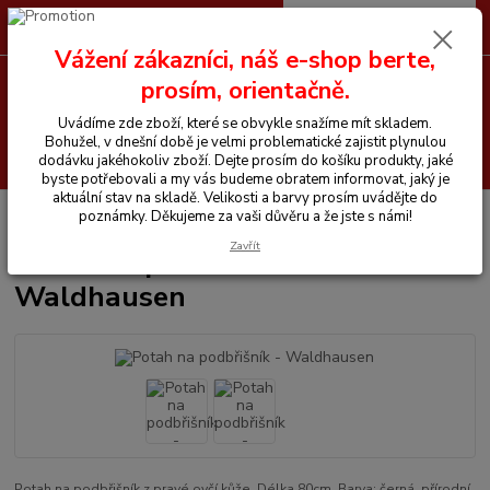
0
ks
CZK
+420 605 255 500
za
0 Kč
Vážení zákazníci, náš e-shop berte,
prosím, orientačně.
Menu
Uvádíme zde zboží, které se obvykle snažíme mít skladem.
Bohužel, v dnešní době je velmi problematické zajistit plynulou
Hledat
dodávku jakéhokoliv zboží. Dejte prosím do košíku produkty, jaké
byste potřebovali a my vás budeme obratem informovat, jaký je
aktuální stav na skladě. Velikosti a barvy prosím uvádějte do
Úvod
Vše pro koně
Potah na podbřišník - Waldhausen
poznámky. Děkujeme za vaši důvěru a že jste s námi!
Zavřít
Potah na podbřišník -
Waldhausen
Potah na podbřišník z pravé ovčí kůže. Délka 80cm. Barva: černá, přírodní