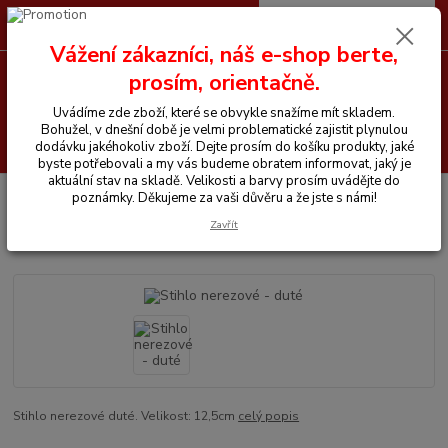
0
ks
CZK
+420 605 255 500
za
0 Kč
Vážení zákazníci, náš e-shop berte,
prosím, orientačně.
Menu
Uvádíme zde zboží, které se obvykle snažíme mít skladem.
Bohužel, v dnešní době je velmi problematické zajistit plynulou
Hledat
dodávku jakéhokoliv zboží. Dejte prosím do košíku produkty, jaké
byste potřebovali a my vás budeme obratem informovat, jaký je
aktuální stav na skladě. Velikosti a barvy prosím uvádějte do
Úvod
Vše pro koně
Stihlo nerezové - duté
poznámky. Děkujeme za vaši důvěru a že jste s námi!
Zavřít
Stihlo nerezové - duté
Stihlo nerezové duté. Velikost: 12,5cm
celý popis