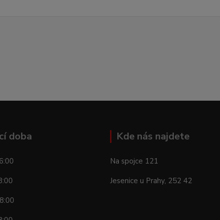
cí doba
Kde nás najdete
6:00
Na spojce 121
8:00
Jesenice u Prahy, 252 42
8:00