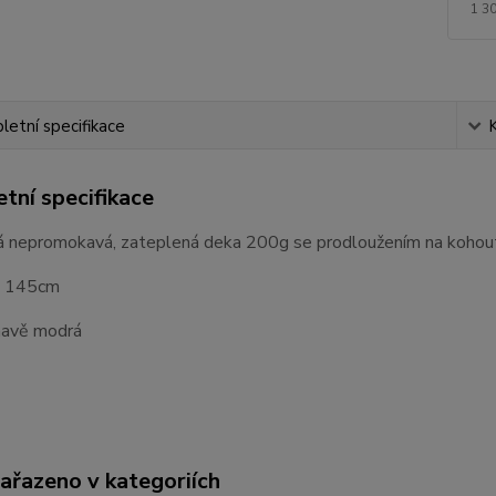
1 3
etní specifikace
tní specifikace
 nepromokavá, zateplená deka 200g se prodloužením na kohou
: 145cm
mavě modrá
zařazeno v kategoriích