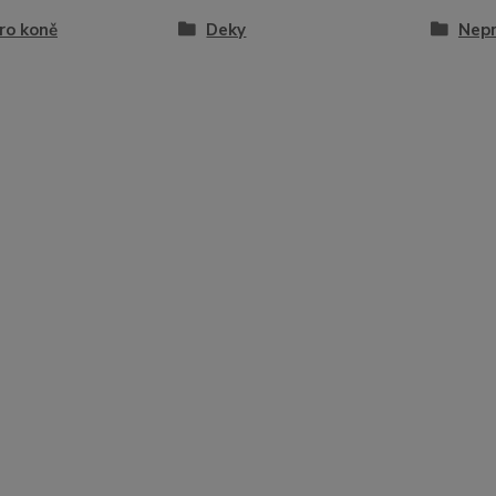
ro koně
Deky
Nep