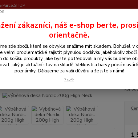
S ParcelSHOP
Nevíte
žení zákazníci, náš e-shop berte, pros
Hledat
+420
orientačně.
me zde zboží, které se obvykle snažíme mít skladem. Bohužel, v 
še pro koně
Výběhová deka Nordic 200g High Neck
e velmi problematické zajistit plynulou dodávku jakéhokoliv zboží
m do košíku produkty, jaké byste potřebovali a my vás budeme o
hová deka Nordic 200g High Ne
ovat, jaký je aktuální stav na skladě. Velikosti a barvy prosím uvád
poznámky. Děkujeme za vaši důvěru a že jste s námi!
Zavřít
Výběho
kohout
Cen
1 