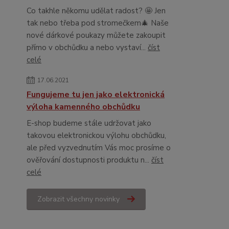
Co takhle někomu udělat radost? 🤩 Jen
tak nebo třeba pod stromečkem🎄 Naše
nové dárkové poukazy můžete zakoupit
přímo v obchůdku a nebo vystaví...
číst
celé
17.06.2021
Fungujeme tu jen jako elektronická
výloha kamenného obchůdku
E-shop budeme stále udržovat jako
takovou elektronickou výlohu obchůdku,
ale před vyzvednutím Vás moc prosíme o
ověřování dostupnosti produktu n...
číst
celé
Zobrazit všechny novinky