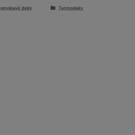
romokavé deky
Termodeky