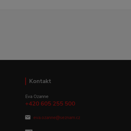
Kontakt
Eva Ozanne
+420 605 255 500
eva.ozanne@seznam.cz