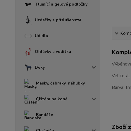
Tlumící a gelové podložky
Uzdečky a příslušenství
Kompl
Udidla
Komple
Ohlávky a vodítka
Výběhová
Deky
Velikost
Masky, čabraky, náhubky
Barva: t
Čištění na koně
Bandáže
Zboží 
Chrániče