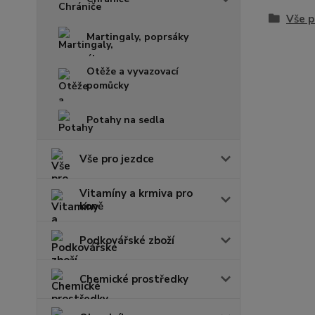
Vše p
Martingaly, poprsáky
Otěže a vyvazovací
pomůcky
Potahy na sedla
Vše pro jezdce
Vitamíny a krmiva pro
koně
Podkovářské zboží
Chemické prostředky