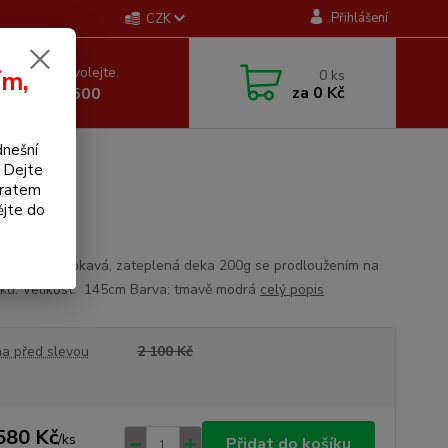
Přihlášení
CZK
 si rady? Zavolejte.
ím,
0
ks
za
0 Kč
 605 255 500
dnešní
. Dejte
bratem
ck
ějte do
vá nepromokavá, zateplená deka 200g se prodloužením na
ku. Velikost: 145cm Barva: tmavě modrá
celý popis
a před slevou
2 100 Kč
580 Kč
/
ks
Přidat do košíku