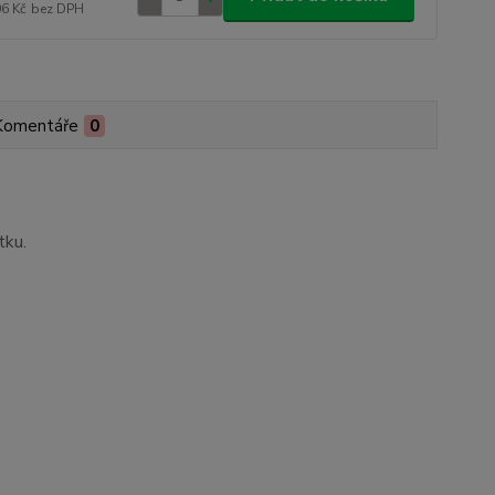
06 Kč
bez DPH
Komentáře
0
tku.