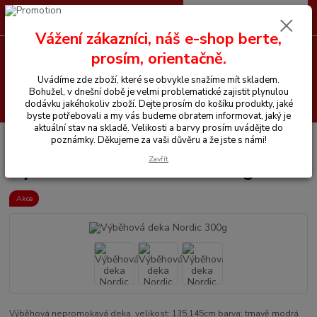
0
ks
CZK
+420 605 255 500
za
0 Kč
Vážení zákazníci, náš e-shop berte,
prosím, orientačně.
Menu
Uvádíme zde zboží, které se obvykle snažíme mít skladem.
Bohužel, v dnešní době je velmi problematické zajistit plynulou
Hledat
dodávku jakéhokoliv zboží. Dejte prosím do košíku produkty, jaké
byste potřebovali a my vás budeme obratem informovat, jaký je
aktuální stav na skladě. Velikosti a barvy prosím uvádějte do
Úvod
Vše pro koně
Výběhová deka Nordic 300g
poznámky. Děkujeme za vaši důvěru a že jste s námi!
Zavřít
Výběhová deka Nordic 300g
Akce
Výběhová nepromokavá deka. velikost: 135,145cm barva: tmavě modrá