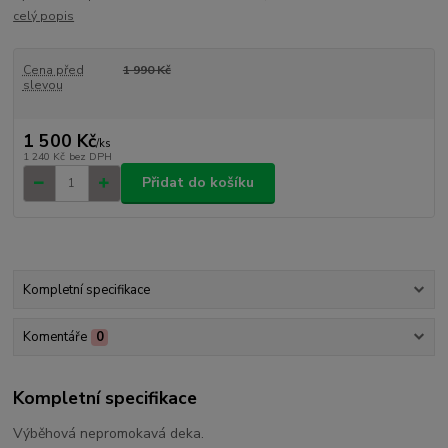
celý popis
Cena před
1 990 Kč
slevou
1 500 Kč
/
ks
1 240 Kč
bez DPH
Přidat do košíku
Kompletní specifikace
Komentáře
0
Kompletní specifikace
Výběhová nepromokavá deka.