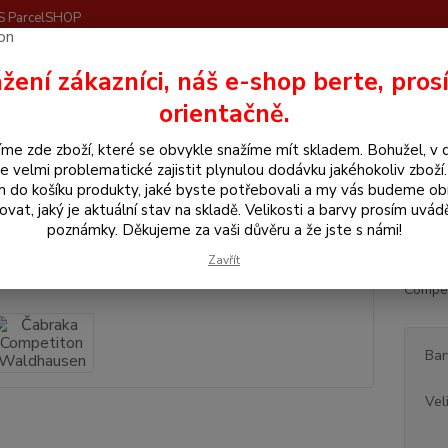
S ParcelSHOP
Nevíte
žení zákazníci, náš e-shop berte, pros
Hledat
+420
orientačně.
me zde zboží, které se obvykle snažíme mít skladem. Bohužel, v 
še pro koně
Masky, čabraky, náhubky
Čabraka Competiton Waldhau
e velmi problematické zajistit plynulou dodávku jakéhokoliv zboží
m do košíku produkty, jaké byste potřebovali a my vás budeme o
aka Competiton Waldhausen
ovat, jaký je aktuální stav na skladě. Velikosti a barvy prosím uvád
poznámky. Děkujeme za vaši důvěru a že jste s námi!
Zavřít
Bavlně
Compet
Bar
Vel