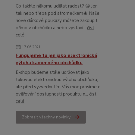
Co takhle někomu udělat radost? 🤩 Jen
tak nebo třeba pod stromečkem🎄 Naše
nové dárkové poukazy můžete zakoupit
přímo v obchůdku a nebo vystaví...
číst
celé
17.06.2021
Fungujeme tu jen jako elektronická
výloha kamenného obchůdku
E-shop budeme stále udržovat jako
takovou elektronickou výlohu obchůdku,
ale před vyzvednutím Vás moc prosíme o
ověřování dostupnosti produktu n...
číst
celé
Zobrazit všechny novinky