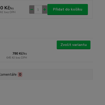
0 Kč
/
ks
Přidat do košíku
 Kč
bez DPH
Zvolit variantu
780 Kč
/
ks
645 Kč
bez DPH
Komentáře
0