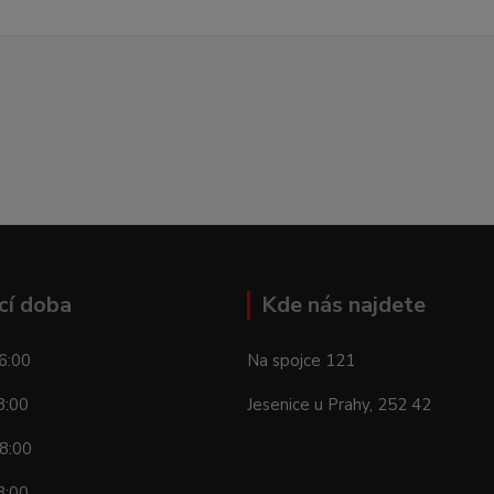
cí doba
Kde nás najdete
6:00
Na spojce 121
8:00
Jesenice u Prahy, 252 42
8:00
8:00