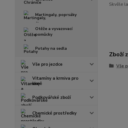
Skvěle la
Martingaly, poprsáky
Otěže a vyvazovací
pomůcky
Potahy na sedla
Zboží 
Vše pro jezdce
Vše p
Vitamíny a krmiva pro
koně
Podkovářské zboží
Chemické prostředky