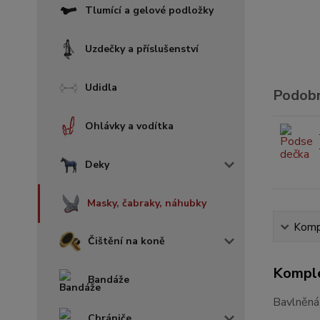
Tlumící a gelové podložky
Uzdečky a příslušenství
Udidla
Podobn
Ohlávky a vodítka
Deky
Masky, čabraky, náhubky
Kompl
Čištění na koně
Komple
Bandáže
Bavlněná
Chrániče