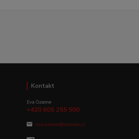
Kontakt
Eva Ozanne
+420 605 255 500
eva.ozanne@seznam.cz