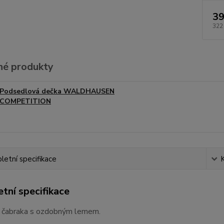
39
322
é produkty
Podsedlová dečka WALDHAUSEN
COMPETITION
etní specifikace
tní specifikace
 čabraka s ozdobným lemem.