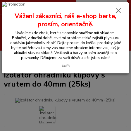
0
ks
CZK
+420 605 255 500
za
0 Kč
Vážení zákazníci, náš e-shop berte,
prosím, orientačně.
Menu
Uvádíme zde zboží, které se obvykle snažíme mít skladem.
Bohužel, v dnešní době je velmi problematické zajistit plynulou
Hledat
dodávku jakéhokoliv zboží. Dejte prosím do košíku produkty, jaké
byste potřebovali a my vás budeme obratem informovat, jaký je
aktuální stav na skladě. Velikosti a barvy prosím uvádějte do
Úvod
Ohradníky
Izolátory
Izolátor ohradníku klipový s vrutem do
poznámky. Děkujeme za vaši důvěru a že jste s námi!
40mm (25ks)
Zavřít
Izolátor ohradníku klipový s
vrutem do 40mm (25ks)