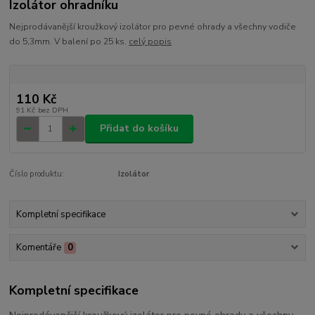
Izolátor ohradníku
Nejprodávanější kroužkový izolátor pro pevné ohrady a všechny vodiče
do 5,3mm. V balení po 25 ks.
celý popis
110 Kč
91 Kč
bez DPH
Přidat do košíku
Číslo produktu:
Izolátor
Kompletní specifikace
Komentáře
0
Kompletní specifikace