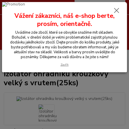
0
ks
CZK
+420 605 255 500
za
0 Kč
Vážení zákazníci, náš e-shop berte,
prosím, orientačně.
Menu
Uvádíme zde zboží, které se obvykle snažíme mít skladem.
Bohužel, v dnešní době je velmi problematické zajistit plynulou
Hledat
dodávku jakéhokoliv zboží. Dejte prosím do košíku produkty, jaké
byste potřebovali a my vás budeme obratem informovat, jaký je
aktuální stav na skladě. Velikosti a barvy prosím uvádějte do
Úvod
Ohradníky
Izolátory
Izolátor ohradníku kroužkový velký s
poznámky. Děkujeme za vaši důvěru a že jste s námi!
vrutem(25ks)
Zavřít
Izolátor ohradníku kroužkový
velký s vrutem(25ks)