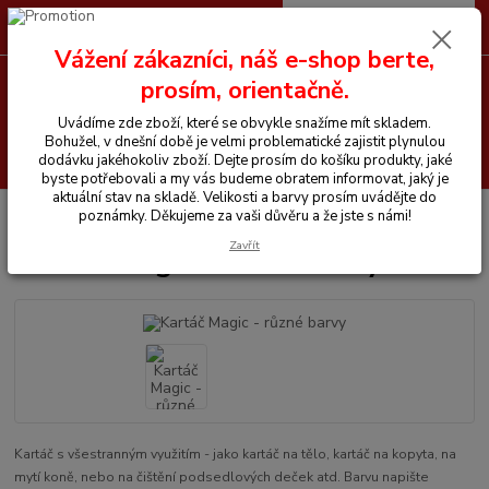
0
ks
CZK
+420 605 255 500
za
0 Kč
Vážení zákazníci, náš e-shop berte,
prosím, orientačně.
Menu
Uvádíme zde zboží, které se obvykle snažíme mít skladem.
Bohužel, v dnešní době je velmi problematické zajistit plynulou
Hledat
dodávku jakéhokoliv zboží. Dejte prosím do košíku produkty, jaké
byste potřebovali a my vás budeme obratem informovat, jaký je
aktuální stav na skladě. Velikosti a barvy prosím uvádějte do
Úvod
Vše pro koně
Čištění na koně
Kartáč Magic - různé barvy
poznámky. Děkujeme za vaši důvěru a že jste s námi!
Zavřít
Kartáč Magic - různé barvy
Kartáč s všestranným využitím - jako kartáč na tělo, kartáč na kopyta, na
mytí koně, nebo na čištění podsedlových deček atd. Barvu napište