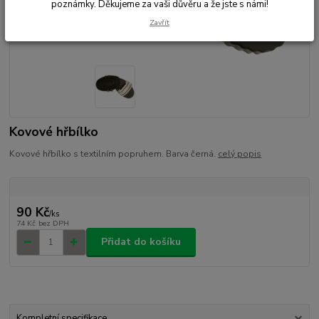
poznámky. Děkujeme za vaši důvěru a že jste s námi!
Zavřít
Kovové hřbílko
Kovové hřbílko s textilním popruhem. Barva černá.
celý popis
90 Kč
/
ks
74 Kč
bez DPH
Přidat do košíku
Kompletní specifikace