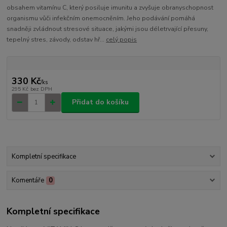
obsahem vitamínu C, který posiluje imunitu a zvyšuje obranyschopnost
organismu vůči infekčním onemocněním. Jeho podávání pomáhá
snadněji zvládnout stresové situace, jakými jsou déletrvající přesuny,
tepelný stres, závody, odstav hř...
celý popis
330 Kč
/
ks
295 Kč
bez DPH
Přidat do košíku
Kompletní specifikace
Komentáře
0
Kompletní specifikace