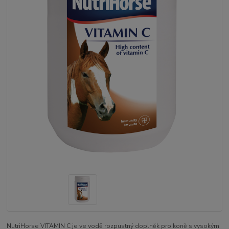
NutriHorse VITAMIN C je ve vodě rozpustný doplněk pro koně s vysokým