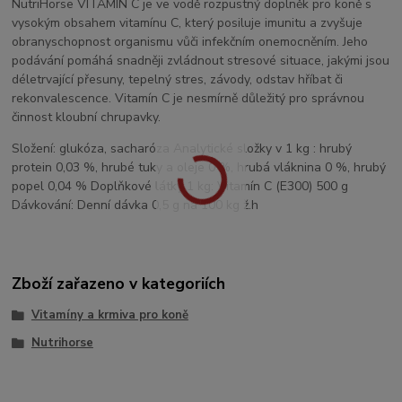
NutriHorse VITAMIN C je ve vodě rozpustný doplněk pro koně s
vysokým obsahem vitamínu C, který posiluje imunitu a zvyšuje
obranyschopnost organismu vůči infekčním onemocněním. Jeho
podávání pomáhá snadněji zvládnout stresové situace, jakými jsou
déletrvající přesuny, tepelný stres, závody, odstav hříbat či
rekonvalescence. Vitamín C je nesmírně důležitý pro správnou
činnost kloubní chrupavky.
Složení: glukóza, sacharóza Analytické složky v 1 kg : hrubý
protein 0,03 %, hrubé tuky a oleje 0 %, hrubá vláknina 0 %, hrubý
popel 0,04 % Doplňkové látky 1 kg: Vitamín C (E300) 500 g
Dávkování: Denní dávka 0,5 g na 100 kg ž.h
Zboží zařazeno v kategoriích
Vitamíny a krmiva pro koně
Nutrihorse