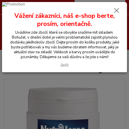
0
ks
CZK
+420 605 255 500
za
0 Kč
Vážení zákazníci, náš e-shop berte,
prosím, orientačně.
Menu
Uvádíme zde zboží, které se obvykle snažíme mít skladem.
Bohužel, v dnešní době je velmi problematické zajistit plynulou
Hledat
dodávku jakéhokoliv zboží. Dejte prosím do košíku produkty, jaké
byste potřebovali a my vás budeme obratem informovat, jaký je
aktuální stav na skladě. Velikosti a barvy prosím uvádějte do
Úvod
Vitamíny a krmiva pro koně
Nutri Horse Vitamin C 500g
poznámky. Děkujeme za vaši důvěru a že jste s námi!
Zavřít
Nutri Horse Vitamin C 500g