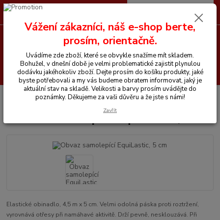
0
ks
CZK
+420 605 255 500
za
0 Kč
Vážení zákazníci, náš e-shop berte,
prosím, orientačně.
Menu
Uvádíme zde zboží, které se obvykle snažíme mít skladem.
Bohužel, v dnešní době je velmi problematické zajistit plynulou
Hledat
dodávku jakéhokoliv zboží. Dejte prosím do košíku produkty, jaké
byste potřebovali a my vás budeme obratem informovat, jaký je
aktuální stav na skladě. Velikosti a barvy prosím uvádějte do
Úvod
Vše pro koně
Obvaz samolepící EquiLastic, 5 cm
poznámky. Děkujeme za vaši důvěru a že jste s námi!
Zavřít
Obvaz samolepící EquiLastic, 5 cm
Elastické obinadlo, 4,5 m x 5 cm. Velmi odolná páska proti roztržení,
vyrovnává otřesy při namáhavé aktivitě. Drží pevně, nesklouzává. Při