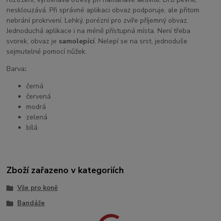
nesklouzává. Při správné aplikaci obvaz podporuje, ale přitom
nebrání prokrvení. Lehký, porézní pro zvíře příjemný obvaz.
Jednoduchá aplikace i na méně přístupná místa. Není třeba
svorek, obvaz je
samolepící
. Nelepí se na srst, jednoduše
sejmutelné pomocí nůžek.
Barva
:
černá
červená
modrá
zelená
bílá
Zboží zařazeno v kategoriích
Vše pro koně
Bandáže