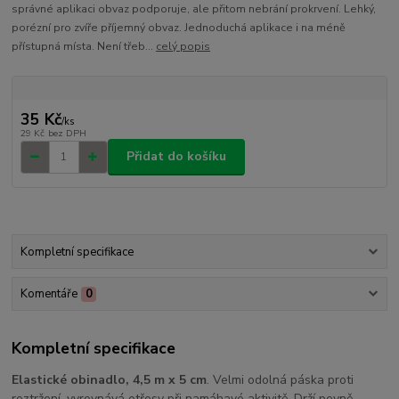
správné aplikaci obvaz podporuje, ale přitom nebrání prokrvení. Lehký,
porézní pro zvíře příjemný obvaz. Jednoduchá aplikace i na méně
přístupná místa. Není třeb...
celý popis
35 Kč
/
ks
29 Kč
bez DPH
Přidat do košíku
Kompletní specifikace
Komentáře
0
Kompletní specifikace
Elastické obinadlo, 4,5 m x 5 cm
. Velmi odolná páska proti
roztržení, vyrovnává otřesy při namáhavé aktivitě. Drží pevně,