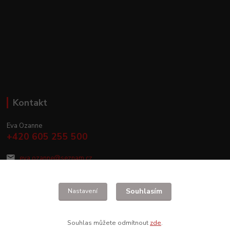
Kontakt
Eva Ozanne
+420 605 255 500
eva.ozanne@seznam.cz
Souhlasím
Nastavení
Souhlas můžete odmítnout
zde
.