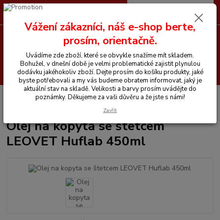
0
ks
CZK
+420 605 255 500
za
0 Kč
Vážení zákazníci, náš e-shop berte,
prosím, orientačně.
Menu
Uvádíme zde zboží, které se obvykle snažíme mít skladem.
Bohužel, v dnešní době je velmi problematické zajistit plynulou
Hledat
dodávku jakéhokoliv zboží. Dejte prosím do košíku produkty, jaké
byste potřebovali a my vás budeme obratem informovat, jaký je
aktuální stav na skladě. Velikosti a barvy prosím uvádějte do
Úvod
Chemické prostředky
Péče o kopyta
Olej na kopyta se štetcem
poznámky. Děkujeme za vaši důvěru a že jste s námi!
LEOVET Huflab 450ml
Zavřít
Olej na kopyta se štetcem
LEOVET Huflab 450ml